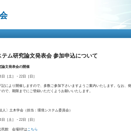
メ
イ
会
ン
コ
ン
テ
ン
ツ
に
移
ステム研究論文発表会 参加申込について
動
究論文発表会の開催
21日［土］・22日［日］
下記により開催しますので、多数ご参加下さいますようご案内いたします。なお、
すので、期限までにご登録いただくようお願いいたします。
団法人〕土木学会（担当：環境システム委員会）
21日［土］・22日［日］
公民館 会場HPは
こちら