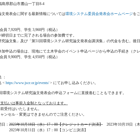
島県郡山市麓山一丁目8-4
論文発表会に関する最新情報については
環境システム委員会発表会ホームページ
を
員 7,920円、学生 3,960円（税込）
締切日までに完了される場合の参加費です。
論文集」及び「第51回環境システム研究論文発表会講演集」の代金を含む。後日
申込の場合は、現地にて土木学会のイベント申込ページから申込の手続き（クレ
員 9,900円、学生 4,950円（税込）
 ：
 <
https://www.jsce.or.jp/events/
> にてお申し込みください。
1回環境システム研究論文発表会の申込フォームに直接進むこともできます。
費支払いは事前入金制となっております。
事前受付はいたしません。
キャンセル・変更はできませんのでご注意ください。
切日：
2023年10月18日（水）17：00【クレジットカード決済】
2023年10月19日
11日（水）17：00【コンビニ決済】