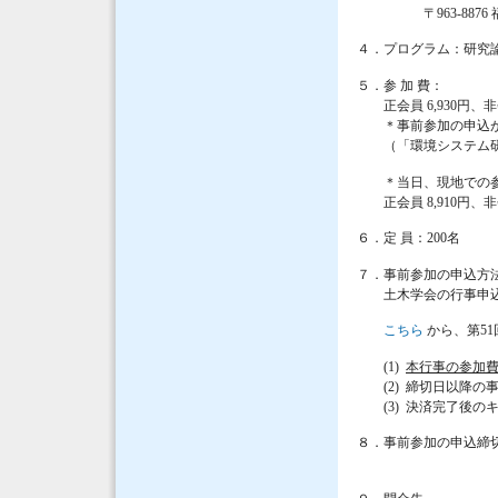
〒963-8876 福
４．プログラム：研究
５．参 加 費：
正会員 6,930円、非会
＊事前参加の申込が
（「環境システム研究
＊当日、現地での参加
正会員 8,910円、非会
６．定 員：200名
７．事前参加の申込方法
土木学会の行事申込
こちら
から、第5
(1)
本行事の参加
(2) 締切日以降の
(3) 決済完了後の
８．事前参加の申込締
2023年10月