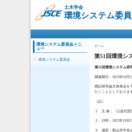
土木学会
環境システム委員
メインメニュー
環境システム委員会メニ
現在地
ホーム
ュー
第51回環境シ
環境システム委員会
第51回環境システム研
開催期日：2023年10月
標記研究論文発表会を
だくこととしておりま
（記）
１．主 催：〔公益社
２．日時：2023年10月
３．場所：郡山市中央