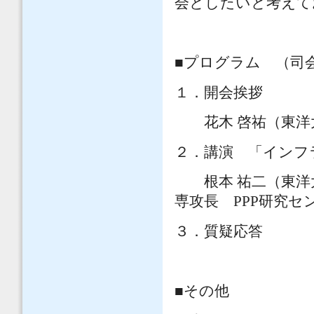
会としたいと考えて
■プログラム （司
１．開会挨拶
花木 啓祐（東洋
２．講演 「インフ
根本 祐二（東洋大
専攻長 PPP研究セ
３．質疑応答
■その他