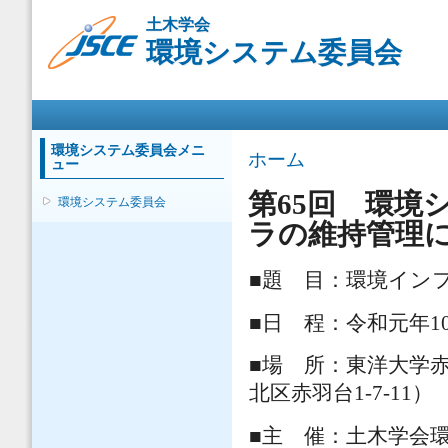
メ
土木学会
イ
環境システム委員会
ン
コ
ン
メインメニュー
テ
ン
ツ
環境システム委員会メニ
現在地
ホーム
ュー
に
移
第65回 環境
環境システム委員会
動
ラの維持管理に
■題 目：環境イン
■日 程：令和元年10月
■場 所：東洋大学赤羽
北区赤羽台1-7-11）
■主 催：土木学会