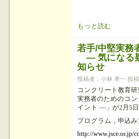
コンクリ－トのあと施工アンカ－工
もっと読む
若手/中堅実
— 気になる
知らせ
投稿者：
小林 孝一
投稿日
コンクリート教育研
実務者のためのコン
イント
―」が
2
月
5
プログラム，申込み
http://www.jsce.or.jp/