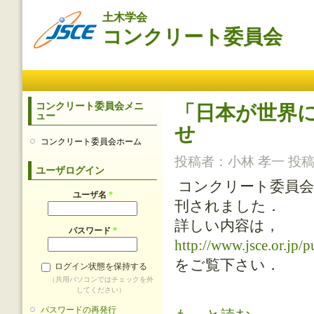
メ
土木学会
イ
コンクリート委員会
ン
コ
ン
メインメニュー
テ
ン
ツ
コンクリート委員会メニ
「日本が世界
ュー
に
せ
移
コンクリート委員会ホーム
動
投稿者：
小林 孝一
投稿日
ユーザログイン
コンクリート委員会
ユーザ名
*
刊されました．
詳しい内容は，
パスワード
*
http://www.jsce.or.jp/p
をご覧下さい．
ログイン状態を保持する
（共用パソコンではチェックを外
してください）
パスワードの再発行
「日本が世界に誇るコンクリート技術