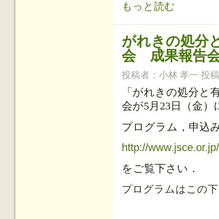
「トンネル構造物のコンクリートに
もっと読む
がれきの処分
会 成果報告
投稿者：
小林 孝一
投稿日
「がれきの処分と
会が
5
月
23
日（金）
プログラム，申込
http://www.jsce.or.j
をご覧下さい．
プログラムはこの下