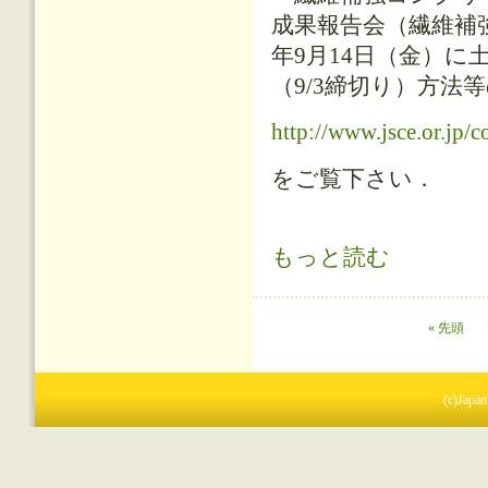
成果報告会（繊維補
年9月14日（金）
（9/3締切り）方法
http://www.jsce.or.jp/
をご覧下さい．
「繊維補強コンクリートの構造利用研
もっと読む
課題）」のお知らせ について
ページ
« 先頭
(c)Japan