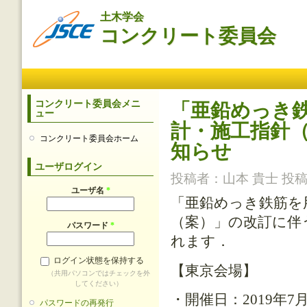
メ
土木学会
イ
コンクリート委員会
ン
コ
ン
メインメニュー
テ
ン
ツ
コンクリート委員会メニ
「亜鉛めっき
ュー
に
計・施工指針
移
コンクリート委員会ホーム
動
知らせ
ユーザログイン
投稿者：
山本 貴士
投稿日
ユーザ名
*
「亜鉛めっき鉄筋を
（案）」の改訂に伴
パスワード
*
れます．
ログイン状態を保持する
【東京会場】
（共用パソコンではチェックを外
してください）
・開催日：2019年7月3
パスワードの再発行