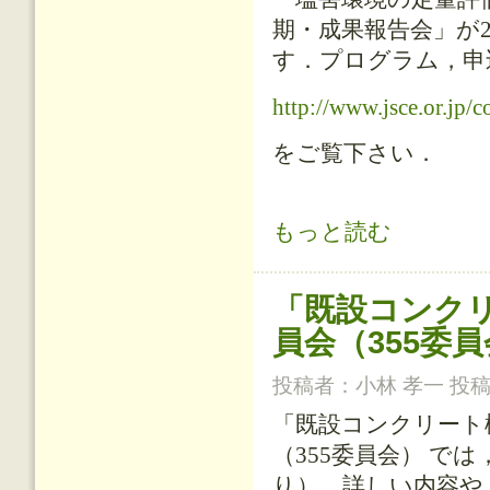
期・成果報告会」が2
す．プログラム，申込
http://www.jsce.or.jp/
をご覧下さい．
「塩害環境の定量評価に関する研究
もっと読む
「既設コンク
員会（355委
投稿者：
小林 孝一
投稿日
「既設コンクリート
（355委員会） で
り）．詳しい内容や