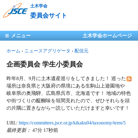
メ
土木学会
イ
委員会サイト
ン
コ
メインメニュー
メニュー
ン
土木学会ホームページ
テ
現在地
ホーム
›
ニュースアグリゲータ
ン
›
配信元
ツ
企画委員会 学生小委員会
に
移
昨年8月、9月に土木遺産巡りをしてきました！ 巡った
動
場所は奈良県と大阪府の県境にある生駒山上遊園地や
岐阜県の奥飛騨、広島県呉市、北海道です！ 地域の特色
や街づくりの醍醐味を垣間見れたので、ぜひそれらを頭
の片隅に置きながら一読していただけますと幸いです！
URL:
https://committees.jsce.or.jp/kikaku04/taxonomy/term/5
最終更新：
47分 17秒前