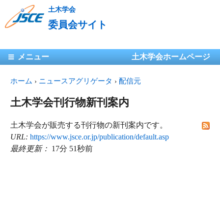
メ
土木学会
イ
委員会サイト
ン
コ
メインメニュー
メニュー
ン
土木学会ホームページ
テ
現在地
ホーム
›
ニュースアグリゲータ
ン
›
配信元
ツ
土木学会刊行物新刊案内
に
移
土木学会が販売する刊行物の新刊案内です。
動
URL:
https://www.jsce.or.jp/publication/default.asp
最終更新：
17分 51秒前