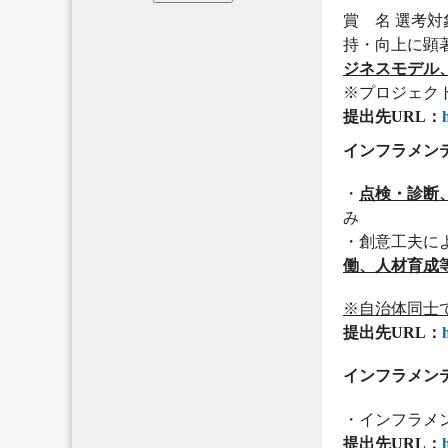
賞 名 選考
持・向上に顕
ジネスモデル
※プロジェク
提出先URL：
インフラメン
・
点検・診断
み
・創意工夫に
働、人材育成
※
自治体同士
提出先URL：
インフラメン
・インフラメ
提出先URL：