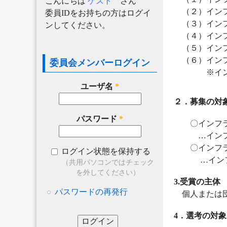
こんにちは
ゲスト
さん
（２）インフ
委員IDをお持ちの方はログイ
（３）インフ
ンしてください。
（４）インフ
（５）インフ
（６）インフ
委員会メンバーログイン
※インフラメ
ユーザ名
*
２．募集の対
パスワード
*
〇インフラメ
…インフラ
〇インフラメ
ログイン状態を保持する
…インフラ
（共用パソコンではチェック
を外してください）
3.受賞の主体
パスワードの再発行
個人または団
4．選考の対象