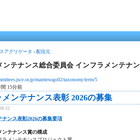
メ
イ
ン
コ
ン
テ
スアグリゲータ
›
配信元
ン
ツ
メンテナンス総合委員会 インフラメンテナ
に
移
mmittees.jsce.or.jp/maintesogo02/taxonomy/term/5
動
間 15分前
メンテナンス表彰 2026の募集
08:32
ナンス表彰2026の募集要項
メンテナンス賞の構成
ラメンテナンスプロジェクト賞