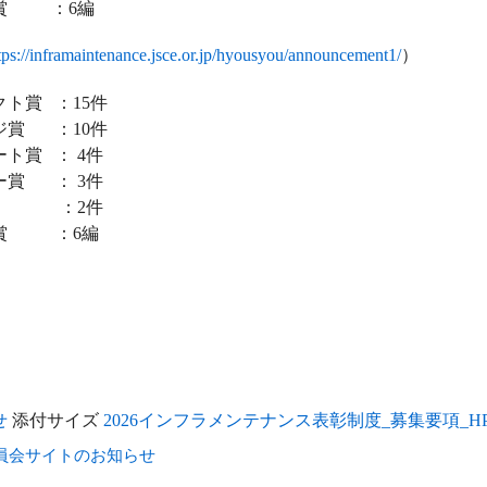
賞 ：6編
tps://inframaintenance.jsce.or.jp/hyousyou/announcement1/
）
ト賞 ：15件
賞 ：10件
ト賞 ： 4件
賞 ： 3件
 ：2件
賞 ：6編
せ
添付サイズ
2026インフラメンテナンス表彰制度_募集要項_HP掲
員会サイトのお知らせ