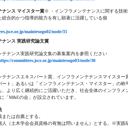
テナンス マイスター賞
※ ・インフラメンテナンスに関する技
た総合的かつ指導的能力を有し顕著に活躍している個
人
提
ees.jsce.or.jp/maintesogo02/node/35
テナンス 実践研究論文賞
ンテナンス実践研究論文集の募集案内を参照ください
https://committees.jsce.or.jp/maintesogo03/node/30
ンテナンスエキスパート賞、インフラメンテナンスマイスター
パート」あるいは「インフラメンテナンス・マイスター」の称
も、より広く継続的にご活躍いただき、社会全体のインフラメ
1月に「M&Eの会」が設立されています。
法
または自薦とする。
人（土木学会会員資格の有無は問いません）とする。※実践