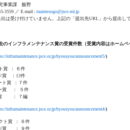
究事業課 飯野
3559 ／ E-mail :
maintesogo@jsce-ml.jp
の提出は受け付けていません。上記の「提出先URL」から提出し
】過去のインフラメンテナンス賞の受賞件数（受賞内容はホームペ
ps://inframaintenance.jsce.or.jp/hyousyou/announcement5/
)
賞 ： ６件
賞 ：13件
ト賞 ：７件
賞 ： ５件
賞 ： ７編
ps://inframaintenance.jsce.or.jp/hyousyou/announcement4/
)
ト賞 ： ６件
賞 ： ９件