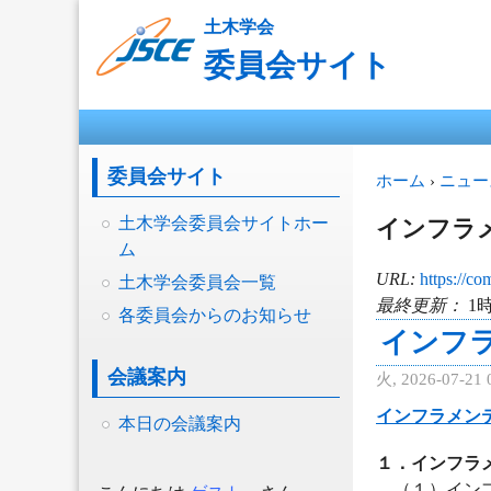
土木学会
委員会サイト
メインメニュー
委員会サイト
現在地
ホーム
›
ニュー
土木学会委員会サイトホー
インフラ
ム
URL:
https://co
土木学会委員会一覧
最終更新：
1時
各委員会からのお知らせ
インフラ
会議案内
火, 2026-07-21 
インフラメンテ
本日の会議案内
１．インフラ
（１）インフ