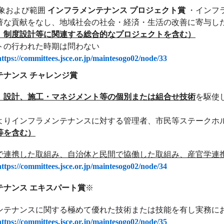
対象および範囲
インフラメンテナンス プロジェクト賞
・インフ
著な貢献をなし、地域社会の社会・経済・生活の改善に寄与し
、制度設計等に関連する総合的なプロジェクトを含む）
トの行われた時期は問わない
https://committees.jsce.or.jp/maintesogo02/node/33
テナンス チャレンジ賞
、設計、施工・マネジメント等の個別または組合せ技術
を駆使
よりインフラメンテナンスに対する管理者、市民等ステークホ
等を含む）
で連携した取組み、自治体と民間で協働した取組み、産官学連
https://committees.jsce.or.jp/maintesogo02/node/34
テナンス エキスパート賞
※
ンテナンスに関する極めて優れた技術または技能を有し実務に
https://committees.jsce.or.jp/maintesogo02/node/35