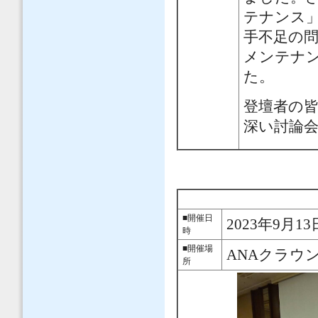
テナンス
手不足の
メンテナ
た。
登壇者の
深い討論
■開催日
2023年9月1
時
■開催場
ANAクラウ
所