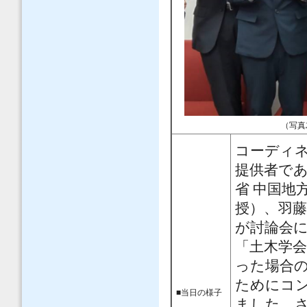
（写真
コーディ
提供者で
省 中国地
授）、羽藤
が討論会
「土木学
った場合
ためにコ
■当日の様子
ました。