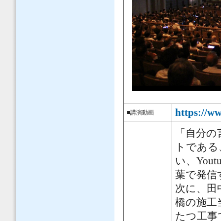
https://
■講演動画
「自分の
トである
い、You
葉で発信
次に、田
橋の施工
たつ工事