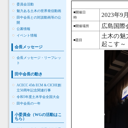
委員会活動
魅力ある土木の世界発信動画
■開催日
2023年9
田中会長との対談動画等の公
時
開
広島国際
■開催場所
公募情報
土木の魅
イベント情報
■題目
起こす～
会長メッセージ
会長メッセージ・リーフレッ
ト
田中会長の動き
ACECC 45th ECM & CICHE創
立50周年記念関連行事
令和5年度土木学会全国大会
田中会長の一年
小委員会（WGの活動はこ
ちら）