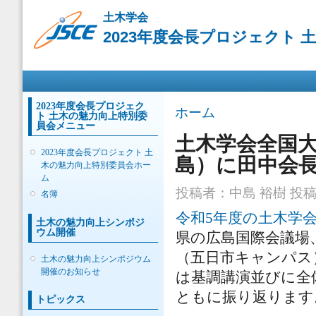
メ
土木学会
イ
2023年度会長プロジェクト
ン
コ
ン
メインメニュー
テ
ン
ツ
2023年度会長プロジェク
現在地
ホーム
ト 土木の魅力向上特別委
に
員会メニュー
移
土木学会全国大
動
2023年度会長プロジェクト 土
島）に田中会
木の魅力向上特別委員会ホー
ム
投稿者：
中島 裕樹
投稿日
名簿
令和5年度の土木学
土木の魅力向上シンポジ
ウム開催
県の広島国際会議場
（五日市キャンパス
土木の魅力向上シンポジウム
開催のお知らせ
は基調講演並びに全
ともに振り返ります
トピックス