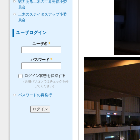
魅力ある土木の世界発信小委
員会
土木のステイタスアップ小委
員会
ユーザログイン
ユーザ名
*
パスワード
*
ログイン状態を保持する
（共用パソコンではチェックを外
してください）
パスワードの再発行