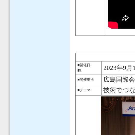
■開催日
2023年9月
時
広島国際会
■開催場所
技術でつ
■テーマ