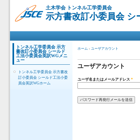
メ
土木学会 トンネル工学委員会
イ
示方書改訂小委員会 シ
ン
コ
ン
メインメニュー
テ
ン
ツ
トンネル工学委員会 示方
現在地
ホーム
›
ユーザアカウント
書改訂小委員会 シールド
に
プライマリータブ
工法小委員会英訳WGメニ
移
ュー
動
ユーザアカウント
トンネル工学委員会 示方書改
訂小委員会 シールド工法小委
ユーザ名またはメールアドレス
*
員会英訳WGホーム