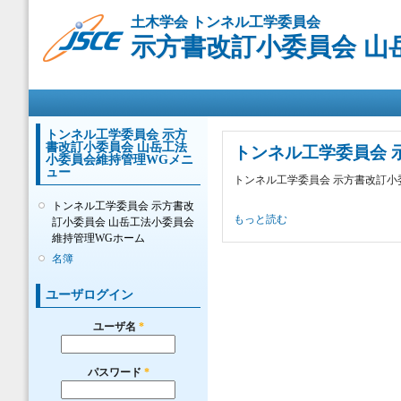
メ
土木学会 トンネル工学委員会
イ
示方書改訂小委員会 山
ン
コ
ン
メインメニュー
テ
ン
ツ
トンネル工学委員会 示方
書改訂小委員会 山岳工法
に
トンネル工学委員会 
小委員会維持管理WGメニ
移
ュー
トンネル工学委員会 示方書改訂小
動
トンネル工学委員会 示方書改
トンネル工学委員会 示方書改訂小
もっと読む
訂小委員会 山岳工法小委員会
維持管理WGホーム
名簿
ユーザログイン
ユーザ名
*
パスワード
*