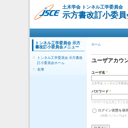
土木学会 トンネル工学委員会
示方書改訂小委員
メインメニュー
トンネル工学委員会 示方
現在地
ホーム
書改訂小委員会メニュー
プライマリー
トンネル工学委員会 示方書改
ユーザアカウ
訂小委員会ホーム
名簿
ユーザ名
*
土木学会 トンネル工学委員
パスワード
*
パスワードを入力してくだ
ログイン状態を保
（共用パソコンではチ