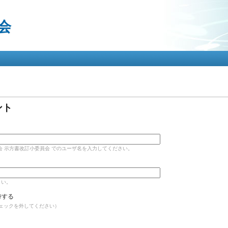
メ
イ
会
ン
コ
ン
テ
ン
ツ
に
タブ
移
動
ント
会 示方書改訂小委員会 でのユーザ名を入力してください。
さい。
持する
ェックを外してください）