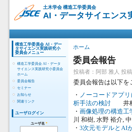
メ
土木学会 構造工学委員会
イ
AI・データサイエンス
ン
コ
ン
メインメニュー
テ
ン
ツ
構造工学委員会 AI・デー
現在地
ホーム
タサイエンス実践研究小
に
委員会メニュー
移
委員会報告
動
構造工学委員会 AI・データ
サイエンス実践研究小委員会
投稿者：
阿部 雅人
投稿日
ホーム
委員会報告
委員会報告は以下を
セミナー
・
ノーコードアプリ
お知らせ
関連リンク
析手法の検討
井林 康
・
画像処理の構造工
ユーザログイン
川 和樹, 水野 裕介, 
ユーザ名
*
・
3次元モデルとA