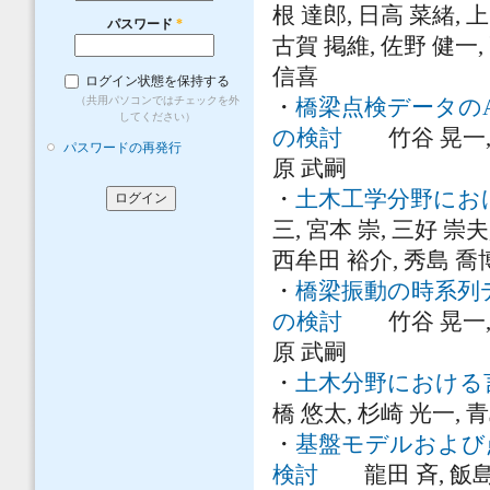
根 達郎, 日高 菜緒, 上
パスワード
*
古賀 掲維, 佐野 健一,
信喜
ログイン状態を保持する
（共用パソコンではチェックを外
・
橋梁点検データの
してください）
の検討
竹谷 晃一, 新保
パスワードの再発行
原 武嗣
・
土木工学分野にお
三, 宮本 崇, 三好 崇夫
西牟田 裕介, 秀島 喬
・
橋梁振動の時系列デ
の検討
竹谷 晃一, 松崎
原 武嗣
・
土木分野における
橋 悠太, 杉崎 光一, 
・
基盤モデルおよび
検討
龍田 斉, 飯島 悠