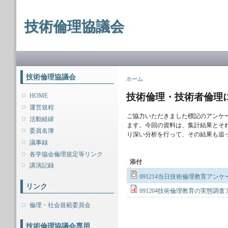
メ
イ
技術倫理協議会
ン
コ
ン
メインメニュー
テ
ン
ツ
技術倫理協議会
現在地
ホーム
に
移
技術倫理・技術者倫理
HOME
動
運営規程
ご協力いただきました標記のアンケ
活動経緯
ます。今回の資料は、集計結果とそ
委員名簿
り深い分析を行って、その結果も追
議事録
各学協会倫理規定等リンク
添付
講演記録
091214当日技術倫理教育アンケー
リンク
091204技術倫理教育の実態調査
倫理・社会規範委員会
技術倫理協議会専用