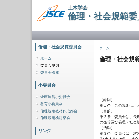
土木学会
倫理・社会規範委
メインメニュー
倫理・社会規範委員会
現在地
ホーム
倫理・社会規
ホーム
委員会規則
委員会構成
平成2
平成
小委員会
企画運営小委員会
（総則）
教育小委員会
第１条 この規則は、
倫理規定教材作成部会
（目的）
第２条 委員会は、長
倫理規定検討部会
の発信及び倫理・社会
（活動）
リンク
第３条 委員会は、次