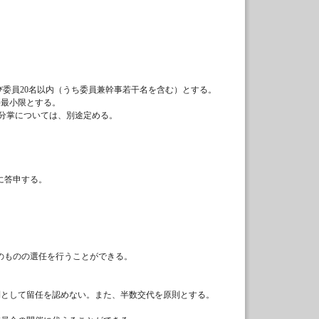
び委員
20名以内（うち委員兼幹事若干名を含む）とする。
要最小限とする。
務分掌については、別途定める。
に答申する。
外のものの選任を行うことができる。
則として留任を認めない。また、半数交代を原則とする。