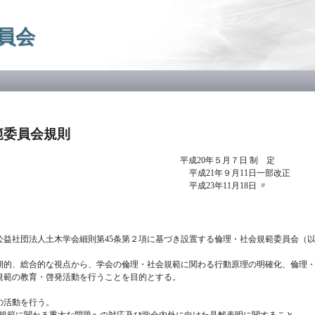
メ
イ
員会
ン
コ
ン
テ
ン
ツ
に
移
範委員会規則
動
平成20年５月７日 制 定
1年９月11日一部改正
23年11月1
公益社団法人土木学会細則第
45条第２項に基づき設置する倫理・社会規範委員会（
期的、総合的な視点から、学会の倫理・社会規範に関わる行動原理の明確化、倫理
規範の教育・啓発活動を行うことを目的とする。
の活動を行う。