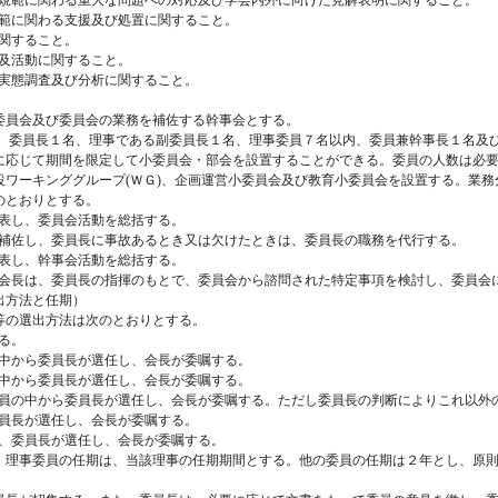
社会規範に関わる重大な問題への対応及び学会内外に向けた見解表明に関すること。
会規範に関わる支援及び処置に関すること。
に関すること。
育普及活動に関すること。
する実態調査及び分析に関すること。
委員会及び委員会の業務を補佐する幹事会とする。
、 委員長１名、理事である副委員長１名、理事委員７名以内、委員兼幹事長１名及
に応じて期間を限定して小委員会・部会を設置することができる。委員の人数は必
設ワーキンググループ
(ＷＧ)、企画運営小委員会及び教育小委員会を設置する。業
のとおりとする。
を代表し、委員会活動を総括する。
長を補佐し、委員長に事故あるとき又は欠けたときは、委員長の職務を代行する。
を代表し、幹事会活動を総括する。
・部会長は、委員長の指揮のもとで、委員会から諮問された特定事項を検討し、委員会
出方法と任期）
等の選出方法は次のとおりとする。
する。
事の中から委員長が選任し、会長が委嘱する。
事の中から委員長が選任し、会長が委嘱する。
ー会員の中から委員長が選任し、会長が委嘱する。ただし委員長の判断によりこれ以
、委員長が選任し、会長が委嘱する。
長は、委員長が選任し、会長が委嘱する。
・理事委員の任期は、当該理事の任期期間とする。他の委員の任期は２年とし、原