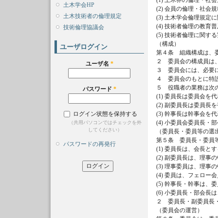
(1) 土木界の倫理・
土木学会HP
(2) 会員の倫理・社
土木技術者の倫理規定
(3) 土木学会倫理規定
(4) 技術者倫理の教
技術倫理協議会
(5) 技術者倫理に関
（構成）
ユーザログイン
第４条 組織構成は、
２ 委員会の構成員は
ユーザ名
*
３ 委員会には、必要
４ 委員会のもとに特
５ 役職者の業務は次
パスワード
*
(1) 委員長は委員会
(2) 副委員長は委員
ログイン状態を保持する
(3) 幹事長は幹事会
(4) 小委員会委員長
（共用パソコンではチェックを外
してください）
（委員長・委員等の選
第５条 委員長・委員
パスワードの再発行
(1) 委員長は、会長と
(2) 副委員長は、理
(3) 理事委員は、理
(4) 委員は、フェロ
(5) 幹事長・幹事は
(6) 小委員長・部会
２ 委員長・副委員長
（委員会の運営）