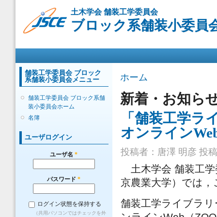
メ
土木学会 舗装工学委員会
イ
ブロック系舗装小委員
ン
コ
ン
メインメニュー
テ
ン
ツ
舗装工学委員会 ブロック
現在地
ホーム
系舗装小委員会メニュー
に
移
新着・お知ら
舗装工学委員会 ブロック系舗
動
装小委員会ホーム
「舗装工学ライ
名簿
オンラインWe
ユーザログイン
投稿者：
唐澤 明彦
投稿日
ユーザ名
*
土木学会 舗装工学
パスワード
*
京農業大学）では，
舗装工学ライブラリ
ログイン状態を保持する
（共用パソコンではチェックを外
ンラインWeb（ZO