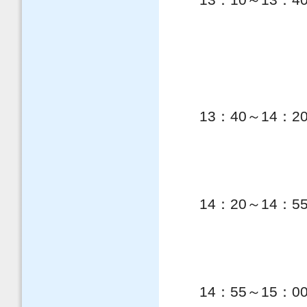
竹内
岸良 竜（
唐澤明彦
13：40～14：
尾本 志展
柳沼 宏始（
14：20～14：5
辻井 豪（
藤井 秀夫
14：55～15：0