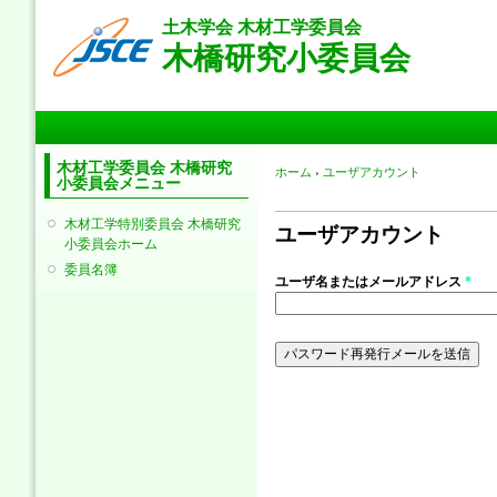
メ
土木学会 木材工学委員会
イ
木橋研究小委員会
ン
コ
ン
メインメニュー
テ
ン
ツ
木材工学委員会 木橋研究
現在地
ホーム
›
ユーザアカウント
小委員会メニュー
に
プライマリータブ
移
木材工学特別委員会 木橋研究
動
ユーザアカウント
小委員会ホーム
委員名簿
ユーザ名またはメールアドレス
*