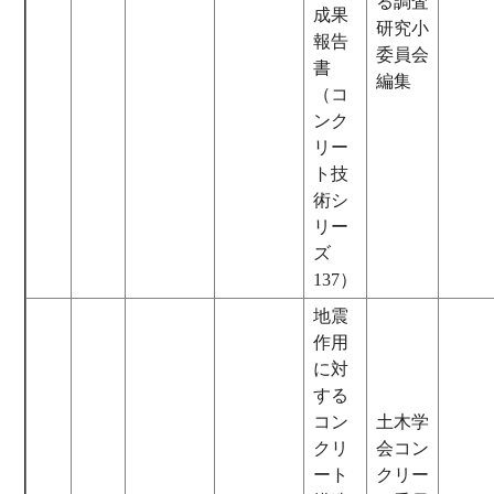
る調査
成果
研究小
報告
委員会
書
編集
（コ
ンク
リー
ト技
術シ
リー
ズ
137）
地震
作用
に対
する
コン
土木学
クリ
会コン
ート
クリー