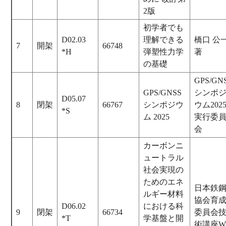
2版
初学者でも
D02.03
理解できる
橋口 公
7
開架
66748
*H
弾塑性力学
著
の基礎
GPS/GN
GPS/GNSS
シンポ
D05.07
8
閉架
66767
シンポジウ
ウム202
*S
ム 2025
実行委
会
カーボンニ
ュートラル
社会実現の
ためのエネ
日本鉄
ルギー材料
協会育
D06.02
における科
9
閉架
66734
委員会
*T
学基盤と開
術講座W