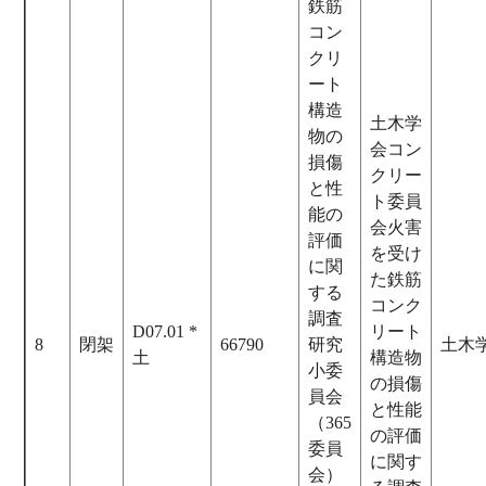
鉄筋
コン
クリ
ート
構造
土木学
物の
会コン
損傷
クリー
と性
ト委員
能の
会火害
評価
を受け
に関
た鉄筋
する
コンク
調査
D07.01 *
リート
8
閉架
66790
研究
土木
土
構造物
小委
の損傷
員会
と性能
（365
の評価
委員
に関す
会）