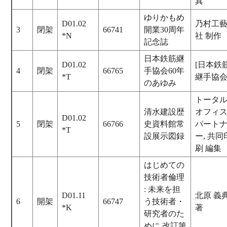
真
ゆりかもめ
D01.02
乃村工
3
閉架
66741
開業30周年
*N
社 制作
記念誌
日本鉄筋継
D01.02
[日本鉄
4
閉架
66765
手協会60年
*T
継手協会
のあゆみ
トータ
清水建設歴
オフィ
D01.02
5
閉架
66766
史資料館常
パート
*T
設展示図録
ー, 共同
刷 編集
はじめての
技術者倫理
: 未来を担
D01.11
北原 義
6
開架
66747
う技術者・
*K
著
研究者のた
めに 改訂第