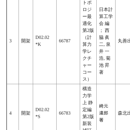
トポ
ロジ
日本計
ー最
算工学
適化
会 編
第2版
； 西
D02.02
（計
脇 眞
3
開架
66787
丸善
*K
算力
二, 泉
学レ
井 一
クチ
浩, 菊
ャー
池 昇
コー
著
ス）
構造
力学
上 静
﨑元
D02.02
定編
4
開架
66783
達郎
森北
*S
第2版
著
新装