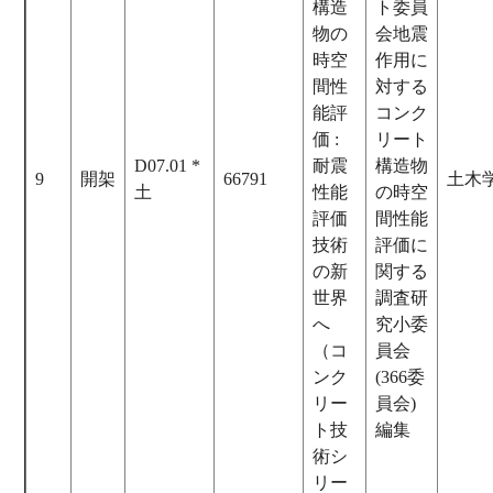
構造
ト委員
物の
会地震
時空
作用に
間性
対する
能評
コンク
価 :
リート
D07.01 *
耐震
構造物
9
開架
66791
土木
土
性能
の時空
評価
間性能
技術
評価に
の新
関する
世界
調査研
へ
究小委
（コ
員会
ンク
(366委
リー
員会)
ト技
編集
術シ
リー