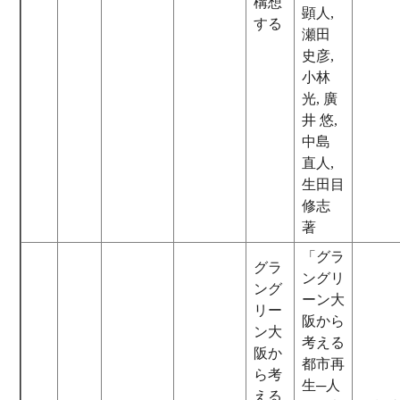
構想
顕人,
する
瀬田
史彦,
小林
光, 廣
井 悠,
中島
直人,
生田目
修志
著
「グラ
グラ
ングリ
ング
ーン大
リー
阪から
ン大
考える
阪か
都市再
ら考
生─人
える