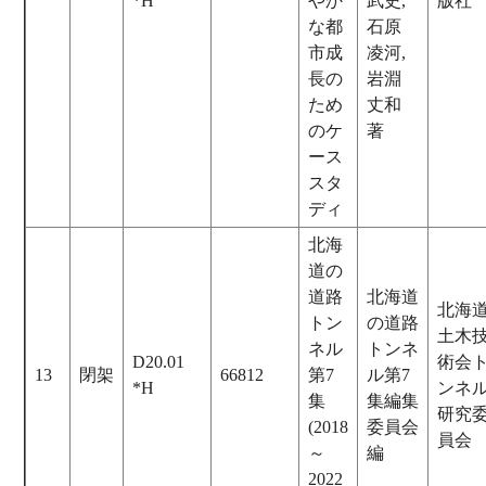
*H
やか
武史,
版社
な都
石原
市成
凌河,
長の
岩淵
ため
丈和
のケ
著
ース
スタ
ディ
北海
道の
道路
北海道
北海
トン
の道路
土木
ネル
トンネ
D20.01
術会
13
閉架
66812
第7
ル第7
*H
ンネ
集
集編集
研究
(2018
委員会
員会
～
編
2022