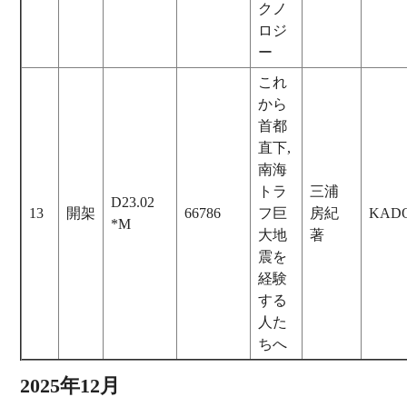
クノ
ロジ
ー
これ
から
首都
直下,
南海
トラ
三浦
D23.02
13
開架
66786
フ巨
房紀
KAD
*M
大地
著
震を
経験
する
人た
ちへ
2025年12月