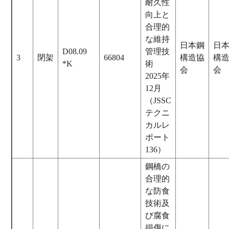
耐久性
向上と
合理的
な維持
日本鋼
日
D08.09
管理技
3
閉架
66804
構造協
構
*K
術
会
会
2025年
12月
（JSSC
テクニ
カルレ
ポート
136）
鋼橋の
合理的
な防食
技術及
び腐食
損傷に