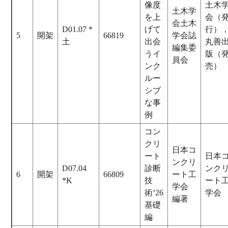
像度
土木
土木学
を上
会（
会土木
D01.07 *
げて
行）
5
開架
66819
学会誌
土
出会
丸善
編集委
うイ
版（
員会
ンク
売）
ルー
シブ
な事
例
コン
クリ
日本コ
ート
日本
ンクリ
D07.04
診断
ンク
6
開架
66809
ート工
*K
技
ート
学会
術’26
学会
編著
基礎
編