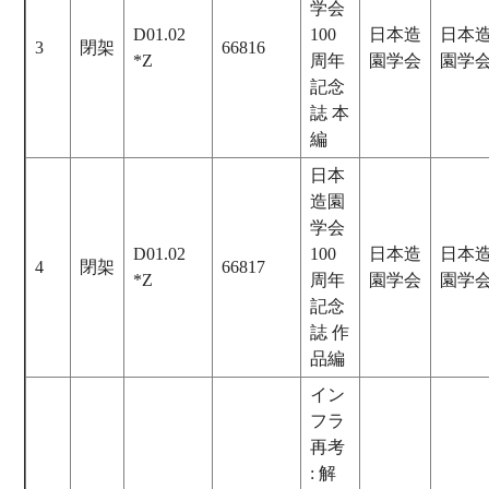
学会
D01.02
100
日本造
日本
3
閉架
66816
*Z
周年
園学会
園学
記念
誌 本
編
日本
造園
学会
D01.02
100
日本造
日本
4
閉架
66817
*Z
周年
園学会
園学
記念
誌 作
品編
イン
フラ
再考
: 解