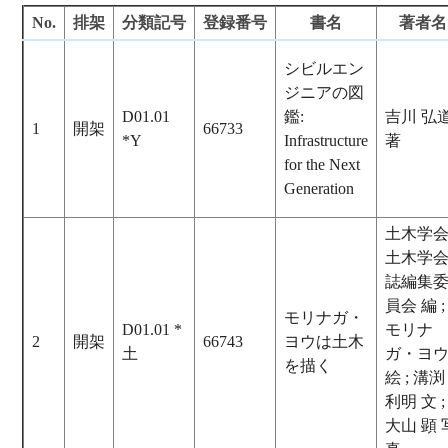
No.
排架
分類記号
登録番号
書名
著者名
シビルエン
ジニアの図
D01.01
鑑:
吉川 弘
1
開架
66733
*Y
Infrastructure
著
for the Next
Generation
土木学
土木学
誌編集
員会 編 ;
モリナガ・
D01.01 *
モリナ
2
開架
66743
ヨウは土木
土
ガ・ヨ
を描く
絵 ; 溝渕
利明 文 ;
大山 顕 