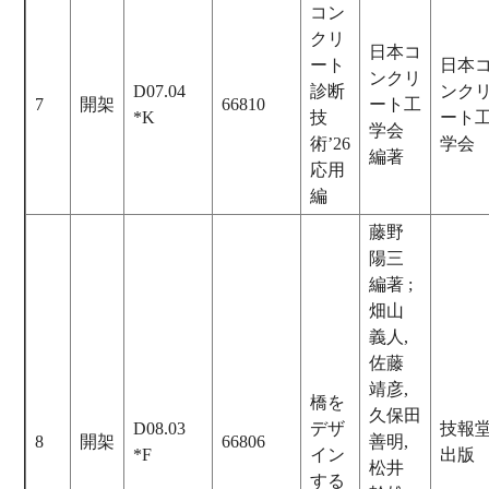
コン
クリ
日本コ
ート
日本
ンクリ
D07.04
診断
ンク
7
開架
66810
ート工
*K
技
ート
学会
術’26
学会
編著
応用
編
藤野
陽三
編著 ;
畑山
義人,
佐藤
靖彦,
橋を
久保田
D08.03
デザ
技報
8
開架
66806
善明,
*F
イン
出版
松井
する