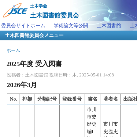
メ
土木学会
イ
土木図書館委員会
ン
メインメニュー
委員会サイトホーム
学術論文等公開
土木図書館
土
コ
土木図書館委員会メニュー
ン
テ
現在地
ホーム
ン
ツ
2025年度 受入図書
に
移
投稿者：
土木図書館
投稿日時：木, 2025-05-01 14:08
動
2026年3月
No.
排架
分類記号
登録番号
書名
著者名
出版
市川
市史
歴史
市川市
編I
史歴史