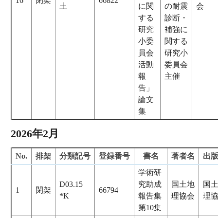
16
閉架
66822
土
に関
の耐震
会
する
診断・
研究
補強に
小委
関する
員会
研究小
活動
委員会
報
主催
告」
論文
集
2026年2月
No.
排架
分類記号
登録番号
書名
著者名
出
学術研
D03.15
究助成
国土地
国
1
閉架
66794
*K
報告集
理協会
理
第10集