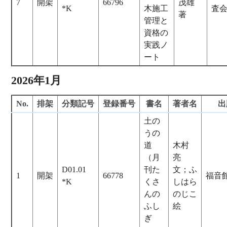
7
開架
66796
茂雄
*K
木施工
査
著
管理と
資格の
実践ノ
ート
2026年1月
No.
排架
分類記号
登録番号
書名
著者名
出
土の
うの
道
木村
（月
亮
D01.01
刊た
文；ふ
1
開架
66778
福音
*K
くさ
しはら
んの
のじこ
ふし
絵
ぎ