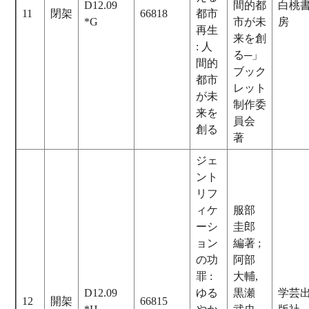
D12.09
間的都
白桃
11
閉架
66818
都市
*G
市が未
房
再生
来を創
: 人
る─」
間的
ブック
都市
レット
が未
制作委
来を
員会
創る
著
ジェ
ント
リフ
ィケ
服部
ーシ
圭郎
ョン
編著 ;
の功
阿部
罪 :
大輔,
D12.09
ゆる
黒瀬
学芸
12
開架
66815