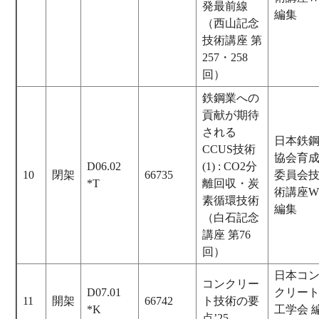
発最前線
編集
（西山記念
技術講座 第
257・258
回）
鉄鋼業への
貢献が期待
される
日本鉄
CCUS技術
協会育
D06.02
(1) : CO2分
10
閉架
66735
委員会
*T
離回収・炭
術講座W
素循環技術
編集
（白石記念
講座 第76
回）
日本コ
コンクリー
D07.01
クリー
11
開架
66742
ト技術の要
*K
工学会 
点’25