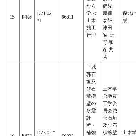
から
健児,
D21.02
学ぶ
新保
森北
15
開架
66811
*I
土木
泰輝,
版
施工
津田
管理
誠, 辻
野 和
彦 共
著
「城
郭石
垣及
び石
土木学
積擁
会地震
壁の
工学委
耐震
員会城
診
郭石垣
断・
及び石
D23.02 *
補強
積擁壁
土木