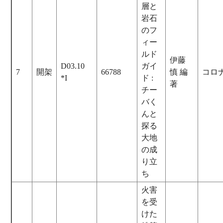
層と
岩石
のフ
ィー
ルド
伊藤
D03.10
ガイ
7
開架
66788
慎 編
コロ
*I
ド :
著
チー
バく
んと
探る
大地
の成
り立
ち
火害
を受
けた