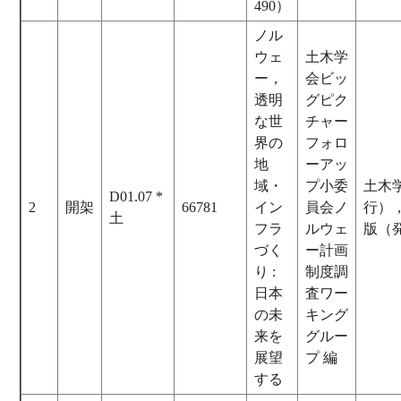
490）
ノル
ウェ
土木学
ー，
会ビッ
透明
グピク
な世
チャー
界の
フォロ
地
ーアッ
域・
プ小委
土木
D01.07 *
2
開架
66781
イン
員会ノ
行）
土
フラ
ルウェ
版（
づく
ー計画
り :
制度調
日本
査ワー
の未
キング
来を
グルー
展望
プ 編
する