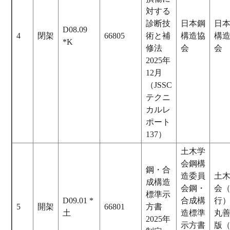
対する
診断技
日本鋼
日
D08.09
4
閉架
66805
術と補
構造協
構
*K
修法
会
会
2025年
12月
（JSSC
テクニ
カルレ
ポート
137）
土木学
会鋼構
鋼・合
造委員
土
成構造
会鋼・
会
標準示
D09.01 *
合成構
行
5
開架
66801
方書
土
造標準
丸
2025年
示方書
版