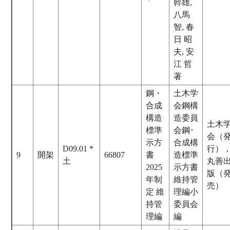
幹雄,
八馬
智, 春
日 昭
夫, 安
江 哲
著
鋼・
土木学
合成
会鋼構
構造
造委員
土木
標準
会鋼･
会（
示方
合成構
D09.01 *
行）
9
開架
66807
書
造標準
土
丸善
2025
示方書
版（
年制
維持管
売）
定 維
理編小
持管
委員会
理編
編