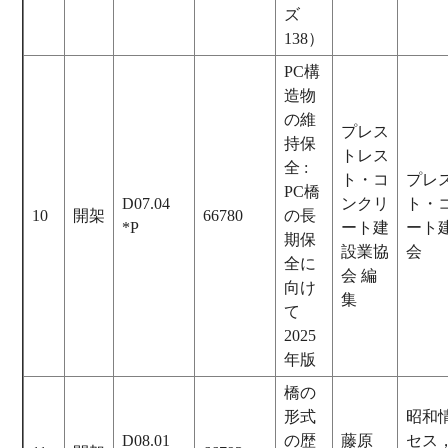
ズ
138）
PC構
造物
の維
プレス
持保
トレス
全 :
ト・コ
プレ
PC橋
D07.04
ンクリ
ト・
10
開架
66780
の長
*P
ート建
ート
期保
設業協
会
全に
会 編
向け
集
て
2025
年版
橋の
形式
昭和
D08.01
の歴
藤原
セス