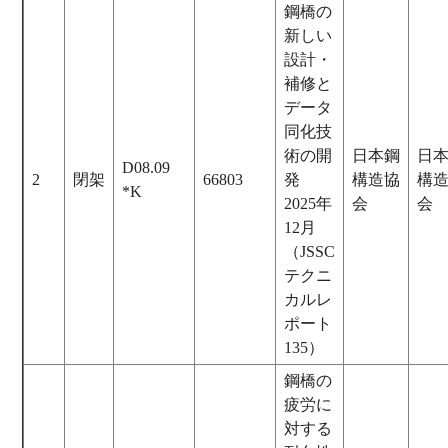
鋼橋の
新しい
設計・
補修と
データ
同化技
術の開
日本鋼
日
D08.09
2
閉架
66803
発
構造協
構
*K
2025年
会
会
12月
（JSSC
テクニ
カルレ
ポート
135）
鋼橋の
疲労に
対する