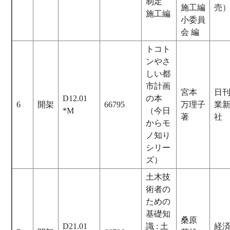
制定
施工編
売
施工編
小委員
会 編
トコト
ンやさ
しい都
市計画
宮本
日
D12.01
の本
6
開架
66795
万理子
業
*M
（今日
著
社
からモ
ノ知り
シリー
ズ）
土木技
術者の
ための
基礎知
桑原
D21.01
識 : 土
経