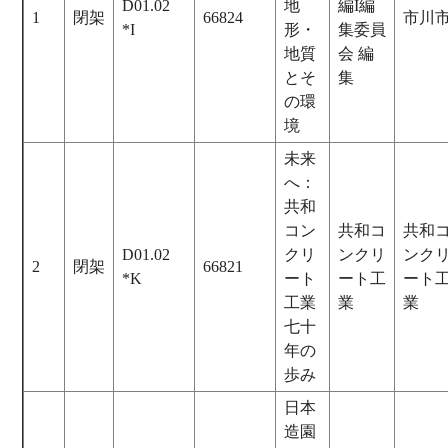
D01.02
地
編I編
1
閉架
66824
市川
*I
形・
集委員
地質
会 編
とそ
集
の環
境
未来
へ：
共和
コン
共和コ
共和
D01.02
クリ
ンクリ
ンク
2
閉架
66821
*K
ート
ート工
ート
工業
業
業
七十
年の
歩み
日本
造園