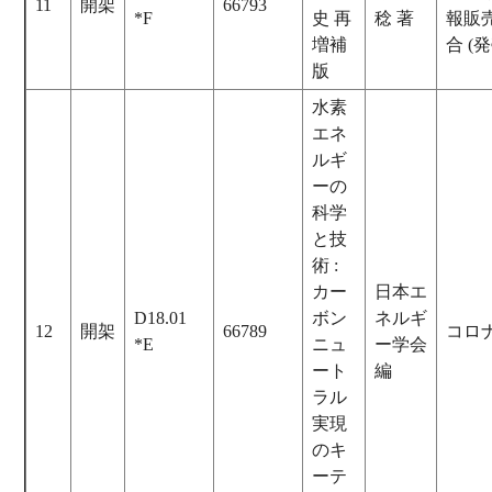
11
開架
66793
*F
史 再
稔 著
報販
増補
合 (発
版
水素
エネ
ルギ
ーの
科学
と技
術 :
カー
日本エ
D18.01
ボン
ネルギ
12
開架
66789
コロ
*E
ニュ
ー学会
ート
編
ラル
実現
のキ
ーテ