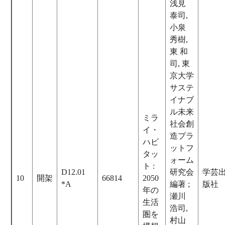
浅見
泰司,
小泉
秀樹,
東 和
司, 東
京大学
サステ
イナブ
ル未来
ミラ
社会創
イ・
造プラ
ハビ
ットフ
タッ
ォーム
ト :
D12.01
研究会
学芸
10
開架
66814
2050
*A
編著 ;
版社
年の
瀬川
生活
浩司,
圏を
村山