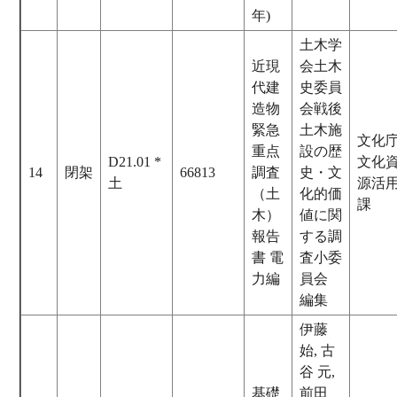
年)
土木学
近現
会土木
代建
史委員
造物
会戦後
緊急
土木施
文化
重点
設の歴
D21.01 *
文化
14
閉架
66813
調査
史・文
土
源活
（土
化的価
課
木）
値に関
報告
する調
書 電
査小委
力編
員会
編集
伊藤
始, 古
谷 元,
基礎
前田