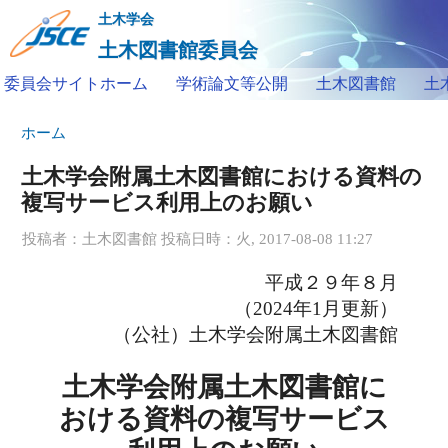
メ
土木学会
イ
土木図書館委員会
ン
メインメニュー
委員会サイトホーム
学術論文等公開
土木図書館
土
コ
ン
現在地
ホーム
テ
ン
土木学会附属土木図書館における資料の
ツ
複写サービス利用上のお願い
に
投稿者：
土木図書館
投稿日時：火, 2017-08-08 11:27
移
動
平成２９年８月
（2024年1月更新）
（公社）土木学会附属土木図書館
土木学会附属土木図書館に
おける資料の複写サービス