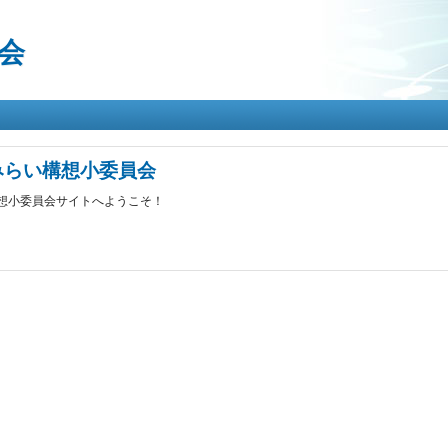
メ
イ
会
ン
コ
ン
テ
ン
ツ
に
みらい構想小委員会
移
構想小委員会サイトへようこそ！
動
想小委員会 について