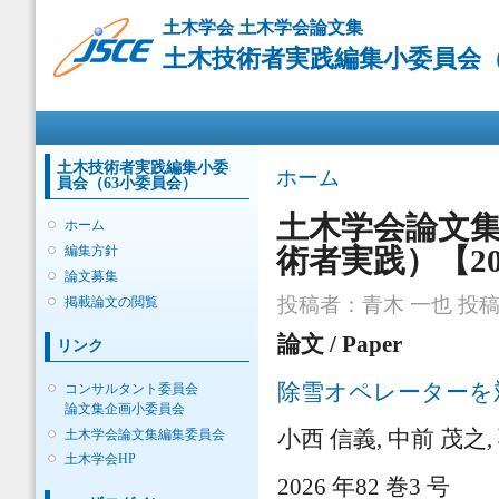
メ
土木学会 土木学会論文集
イ
土木技術者実践編集小委員会（6
ン
コ
ン
メインメニュー
テ
ン
ツ
土木技術者実践編集小委
現在地
ホーム
員会（63小委員会）
に
移
土木学会論文
ホーム
動
編集方針
術者実践）【20
論文募集
投稿者：
青木 一也
投稿日
掲載論文の閲覧
論文 / Paper
リンク
除雪オペレーターを
コンサルタント委員会
論文集企画小委員会
土木学会論文集編集委員会
小西 信義, 中前 茂之,
土木学会HP
2026 年82 巻3 号