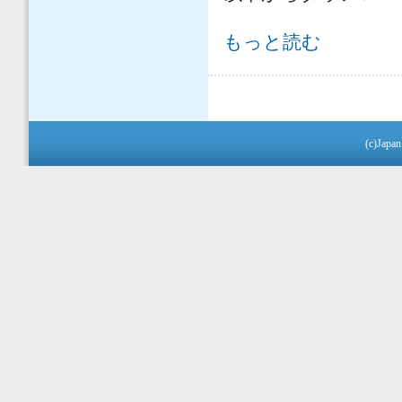
編集方針 について
もっと読む
(c)Japan