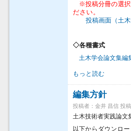
※投稿分冊の選択
ださい。
投稿画面（土木
◇各種書式
土木学会論文集編
論文募集 について
もっと読む
編集方針
投稿者：
金井 昌信
投稿日
土木技術者実践論文
以下からダウンロー