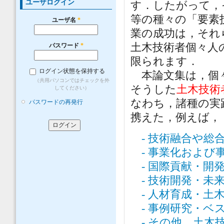
ユーザログイン
す．したがって，
等の種々の「要素
ユーザ名
*
業の成功は，それ
土木技術者個々人
パスワード
*
限られます．
ログイン状態を保持する
本論文集は，個々
（共用パソコンではチェックを外
そうした
土木技術
してください）
なわち，諸種の実
パスワードの再発行
携えた，例えば，
- 技術融合や総
- 事業化および
- 国際貢献・開
- 技術開発・未
- 人材育成・土
- 事例研究・ベ
- その他，土木