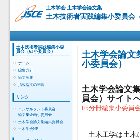
メ
土木学会 土木学会論文集
イ
土木技術者実践編集小委員会（6
ン
コ
ン
メインメニュー
テ
ン
ツ
土木技術者実践編集小委
員会（63小委員会）
に
土木学会論文
移
小委員会）
ホーム
動
編集方針
論文募集
掲載論文の閲覧
土木学会論文集
員会）サイト
リンク
F5分冊編集小委員
コンサルタント委員会
論文集企画小委員会
土木学会論文集編集委員会
土木学会HP
土木工学は土木に