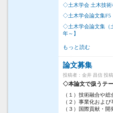
◇土木学会 土木技術
◇土木学会論文集F5（
◇土木学会論文集（
年～】
掲載論文の閲覧 について
もっと読む
論文募集
投稿者：
金井 昌信
投稿日
◇本論文で扱うテ
（１）技術融合や総
（２）事業化および
（３）国際貢献・開