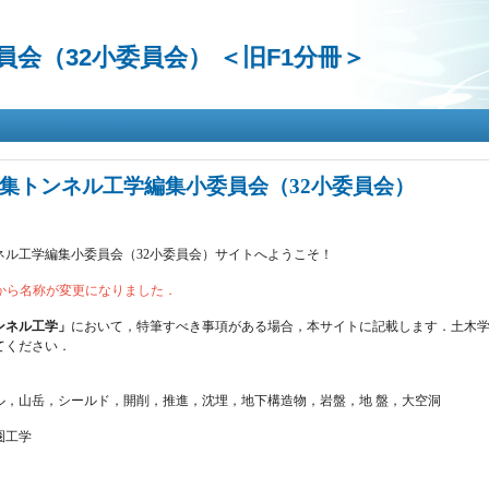
メ
イ
会（32小委員会） ＜旧F1分冊＞
ン
コ
ン
テ
ン
ツ
に
集トンネル工学編集小委員会（32小委員会）
移
動
ネル工学編集小委員会（32小委員会）サイトへようこそ！
会から名称が変更になりました．
ンネル工学」
において，特筆すべき事項がある場合，本サイトに記載します．土木
てください．
ル，山岳，シールド，開削，推進，沈埋，地下構造物，岩盤，地 盤，大空洞
圏工学
ル工学編集小委員会（32小委員会） について