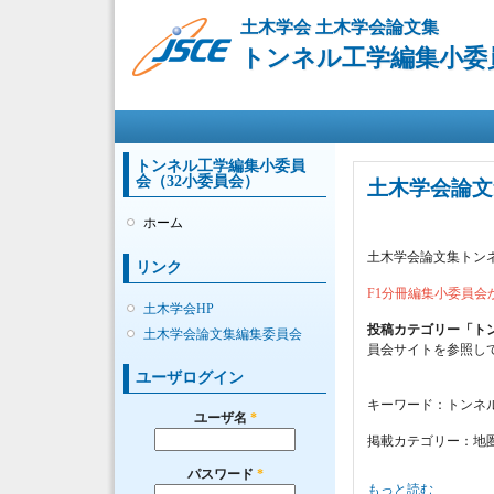
土木学会 土木学会論文集
トンネル工学編集小委員
メインメニュー
トンネル工学編集小委員
会（32小委員会）
土木学会論文
ホーム
土木学会論文集トン
リンク
F1分冊編集小委員
土木学会HP
投稿カテゴリー「ト
土木学会論文集編集委員会
員会サイトを参照し
ユーザログイン
キーワード：トンネ
ユーザ名
*
掲載カテゴリー：地
パスワード
*
土木学会論文集トンネ
もっと読む