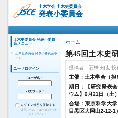
メ
土木学会 土木史委員会
イ
発表小委員会
ン
コ
ン
メインメニュー
テ
ン
ツ
土木史委員会 発表小委員
現在地
ホーム
会メニュー
に
移
第45回土木史
土木史委員会 発表小委員会ホ
動
ーム
投稿者：
石橋 知也
投稿
ユーザログイン
主催：土木学会（担
ユーザ名
*
期日：【研究発表会】
パスワード
*
ウム】6月21日（土
会場：
東京科学大学
ログイン状態を保持する
目黒区大岡山2-12-
（共用パソコンではチェックを外
してください）