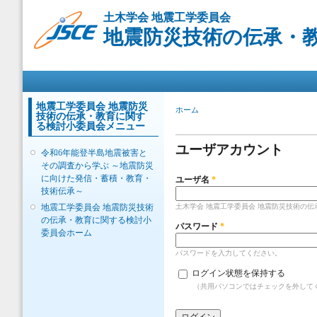
メ
土木学会 地震工学委員会
イ
地震防災技術の伝承・
ン
コ
ン
メインメニュー
テ
ン
ツ
地震工学委員会 地震防災
現在地
ホーム
技術の伝承・教育に関す
に
プライマリータブ
る検討小委員会メニュー
移
動
ユーザアカウント
令和6年能登半島地震被害と
その調査から学ぶ ～地震防災
に向けた発信・蓄積・教育・
ユーザ名
*
技術伝承～
土木学会 地震工学委員会 地震防災技術の
地震工学委員会 地震防災技術
の伝承・教育に関する検討小
パスワード
*
委員会ホーム
パスワードを入力してください。
ログイン状態を保持する
（共用パソコンではチェックを外して