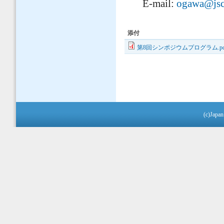
E-mail:
ogawa@jsce
添付
第8回シンポジウムプログラム.pd
(c)Japan