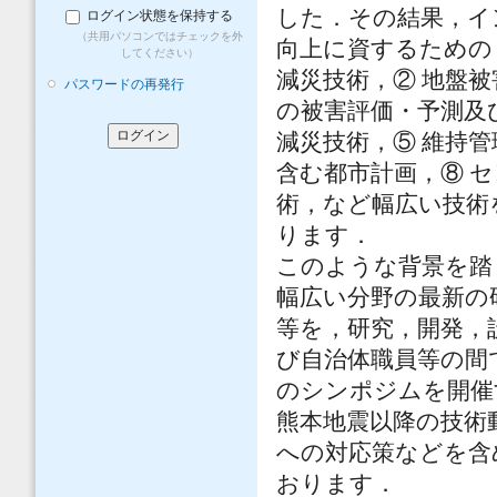
した．その結果，イ
ログイン状態を保持する
（共用パソコンではチェックを外
向上に資するための
してください）
減災技術，② 地盤
パスワードの再発行
の被害評価・予測及
減災技術，⑤ 維持管
含む都市計画，⑧ 
術，など幅広い技術
ります．
このような背景を踏
幅広い分野の最新の
等を，研究，開発，
び自治体職員等の間
のシンポジムを開催
熊本地震以降の技術
への対応策などを含
おります．