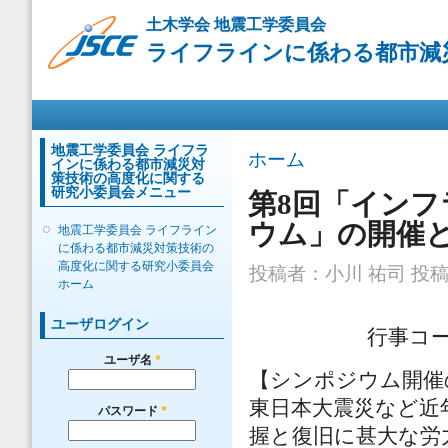
メ
土木学会 地震工学委員会
イ
ライフラインに係わる都市減
ン
コ
ン
メインメニュー
テ
ン
ツ
地震工学委員会 ライフラ
現在地
ホーム
インに係わる都市減災対
に
策技術の高度化に関する
移
研究小委員会メニュー
第8回「イン
動
ウム」の開催
地震工学委員会 ライフライン
に係わる都市減災対策技術の
高度化に関する研究小委員会
投稿者：
小川 祐司
投稿日
ホーム
ユーザログイン
行事コー
ユーザ名
*
【シンポジウム開催
東日本大震災など近
パスワード
*
握と復旧に甚大な労