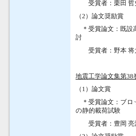
受賞者：栗田 哲史
（2）論文奨励賞
＊受賞論文：既設高
討
受賞者：野本 将
地震工学論文集第38
（1）論文賞
＊受賞論文：ブロッ
の静的載荷試験
受賞者：豊岡 亮洋