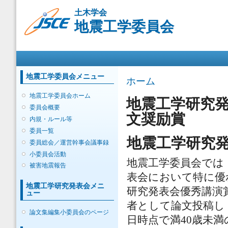
メ
土木学会
イ
地震工学委員会
ン
コ
ン
メインメニュー
テ
ン
ツ
地震工学委員会メニュー
現在地
ホーム
に
移
地震工学委員会ホーム
地震工学研究発
動
委員会概要
文奨励賞
内規・ルール等
委員一覧
地震工学研究
委員総会／運営幹事会議事録
小委員会活動
地震工学委員会では
被害地震報告
表会において特に優
地震工学研究発表会メニ
研究発表会優秀講演
ュー
者として論文投稿し
論文集編集小委員会のページ
日時点で満40歳未