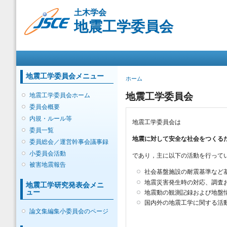
メ
土木学会
イ
地震工学委員会
ン
コ
ン
メインメニュー
テ
ン
ツ
地震工学委員会メニュー
現在地
ホーム
に
移
地震工学委員会
地震工学委員会ホーム
動
委員会概要
内規・ルール等
地震工学委員会は
委員一覧
地震に対して安全な社会をつくる
委員総会／運営幹事会議事録
小委員会活動
であり，主に以下の活動を行って
被害地震報告
社会基盤施設の耐震基準など
地震災害発生時の対応、調査
地震工学研究発表会メニ
ュー
地震動の観測記録および地盤
国内外の地震工学に関する活
論文集編集小委員会のページ