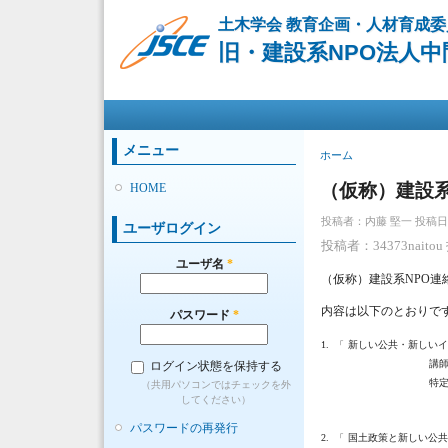
土木学会 教育企画・人材育成委
旧・建設系NPO法人
メインメニュー
メニュー
現在地
ホーム
（仮称）建設
HOME
投稿者：
内藤 堅一
投稿日時：
ユーザログイン
投稿者：34373naitou 
ユーザ名
*
（仮称）建設系NPO連
内容は以下のとおりで
パスワード
*
1.
新しい公共・新しいイ
「
講師：(財)リ
ログイン状態を保持する
特定非営利法人
（共用パソコンではチェックを外
してください）
パスワードの再発行
2.
国土政策と新しい公共
「