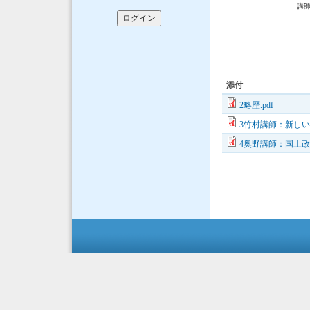
講師：中京大
国土政策検
（特）防災情
添付
2略歴.pdf
3竹村講師：新しい
4奥野講師：国土政