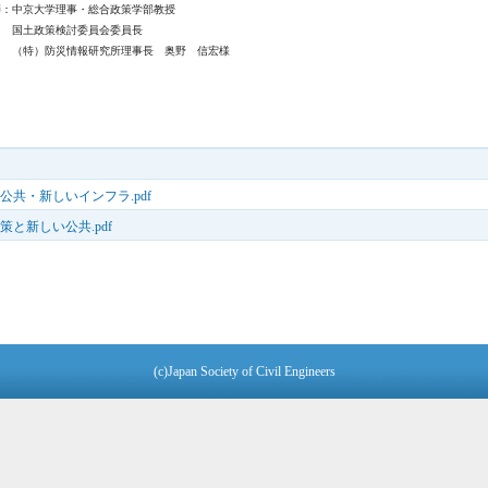
学理事・総合政策学部教授
討委員会委員長
報研究所理事長 奥野 信宏様
公共・新しいインフラ.pdf
策と新しい公共.pdf
(c)Japan Society of Civil Engineers