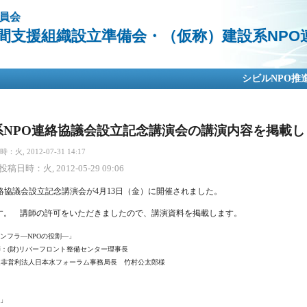
メ
員会
イ
中間支援組織設立準備会・（仮称）建設系NPO
ン
コ
ン
テ
シビルNPO推
ン
ツ
に
移
系NPO連絡協議会設立記念講演会の講演内容を掲載し
動
火, 2012-07-31 14:17
投稿日時：火, 2012-05-29 09:06
絡協議会設立記念講演会が4月13日（金）に開催されました。
す。 講師の許可をいただきましたので、講演資料を掲載します。
ンフラ―NPOの役割―」
バーフロント整備センター理事長
日本水フォーラム事務局長 竹村公太郎様
」