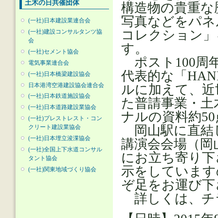
土木の日共催団体
構造物の貴重な
写真などをパネ
(一社)日本建設業連合会
コレクション」
(一社)建設コンサルタンツ協
会
す。
(一社)セメント協会
ポスト100周
電気事業連合会
代表的な「HAN
(一社)日本橋梁建設協会
日本港湾空港建設協会連合会
ルに加えて、近
(一社)日本鉄道施設協会
た普請事業・土
(一社)日本道路建設業協会
ナルの資料約5
(一社)プレストレスト・コン
岡山駅に直結
クリート建設業協会
(一社)日本埋立浚渫協会
講演会会場（岡
(一社)全国上下水道コンサル
にお立ち寄り下
タント協会
示をしています
(一社)関東地域づくり協会
ぞ足をお運び下
詳しくは、チ