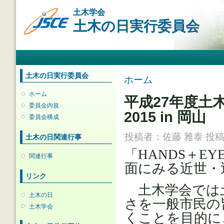
メ
土木学会
イ
土木の日実行委員会
ン
コ
ン
メインメニュー
テ
ン
ツ
土木の日実行委員会
現在地
ホーム
に
移
ホーム
平成27年度土
動
委員会内規
2015 in 岡山
委員会構成
投稿者：
佐藤 雅泰
投稿日
土木の日関連行事
「HANDS＋E
関連行事
面にみる近世・
リンク
土木学会では
土木の日
さを一般市民の
土木学会
くことを目的に、