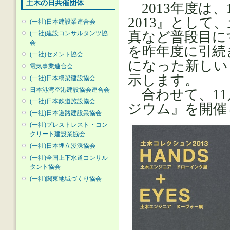
土木の日共催団体
2013年度は、
2013』とし
(一社)日本建設業連合会
真など普段目に
(一社)建設コンサルタンツ協
会
を昨年度に引続
(一社)セメント協会
になった新しい
電気事業連合会
示します。
(一社)日本橋梁建設協会
日本港湾空港建設協会連合会
合わせて、11
(一社)日本鉄道施設協会
ジウム』を開催
(一社)日本道路建設業協会
(一社)プレストレスト・コン
クリート建設業協会
(一社)日本埋立浚渫協会
(一社)全国上下水道コンサル
タント協会
(一社)関東地域づくり協会