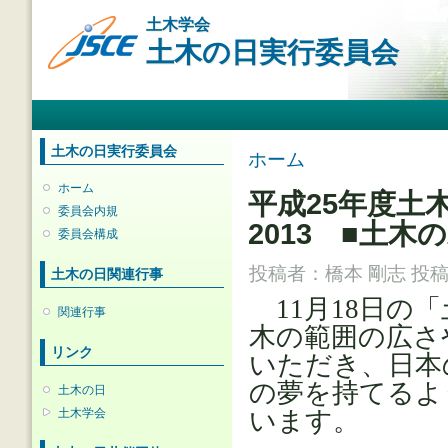
メ
土木学会
イ
土木の日実行委員会
ン
コ
ン
メインメニュー
テ
ン
ツ
土木の日実行委員会
現在地
ホーム
に
移
ホーム
平成25年度土
動
委員会内規
2013 ■土
委員会構成
投稿者：
橋本 剛志
投稿日
土木の日関連行事
11月18日の
関連行事
木の範囲の広さ
リンク
いただき、日本
の夢を持てるよ
土木の日
土木学会
います。