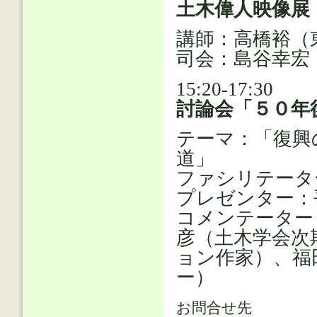
土木偉人映像展
講師：高橋裕（
司会：島谷幸宏
15:20-17:30
討論会「５０年
テーマ：「復興
道」
ファシリテータ
プレゼンター：
コメンテーター
彦（土木学会次
ョン作家）、福
ー）
お問合せ先