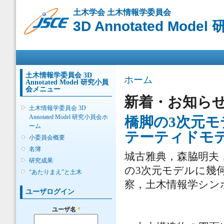
メ
土木学会 土木情報学委員会
イ
3D Annotated Mode
ン
コ
ン
メインメニュー
テ
ン
ツ
土木情報学委員会 3D
現在地
ホーム
Annotated Model 研究小員
に
会メニュー
移
新着・お知ら
動
土木情報学委員会 3D
Annotated Model 研究小員会ホ
橋脚の3次元モ
ーム
テーティドモ
小委員会概要
名簿
城古雅典，森脇明夫
研究成果
の3次元モデルに幾
“あたりまえ”と土木
察，土木情報学シンポジウ
ユーザログイン
ユーザ名
*