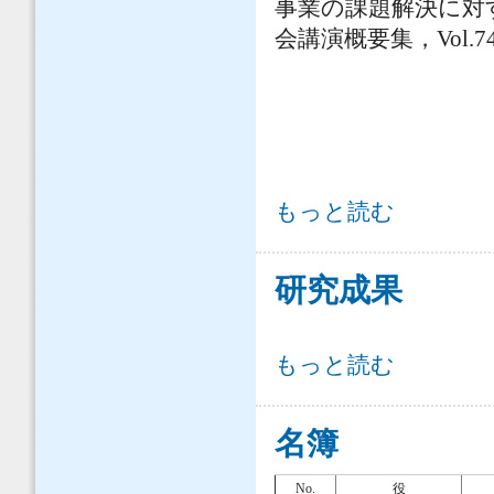
事業の課題解決に対
会講演概要集，Vol.74
公共事業の課題解決に対する幾何公差
もっと読む
研究成果
研究成果 について
もっと読む
名簿
No.
役