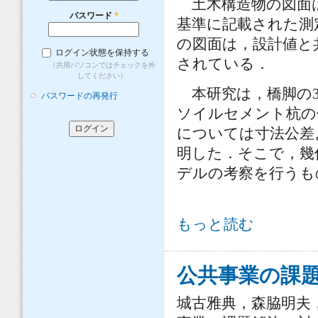
土木構造物の図面は
パスワード
*
基準に記載された測
の図面は，設計値と
ログイン状態を保持する
されている．
（共用パソコンではチェックを外
してください）
本研究は，橋脚の3
パスワードの再発行
ソイルセメント杭の
については寸法公差
明した．そこで，幾
デルの考察を行うも
橋脚の3次元モデルに幾何公差を適用
もっと読む
公共事業の課題
城古雅典，森脇明夫