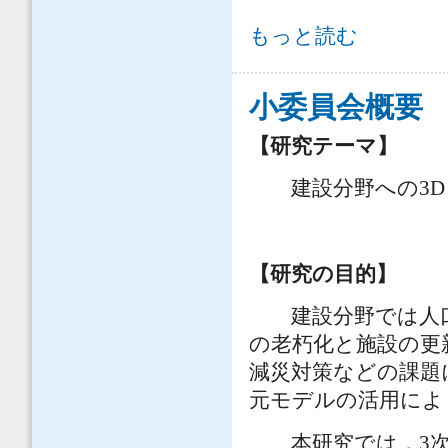
名簿 について
もっと読む
小委員会概要
【研究テーマ】
建設分野への3D An
【研究の目的】
建設分野では人口
の老朽化と施設の更
減災対策などの課題に直面
元モデルの活用によ
本研究では，3次