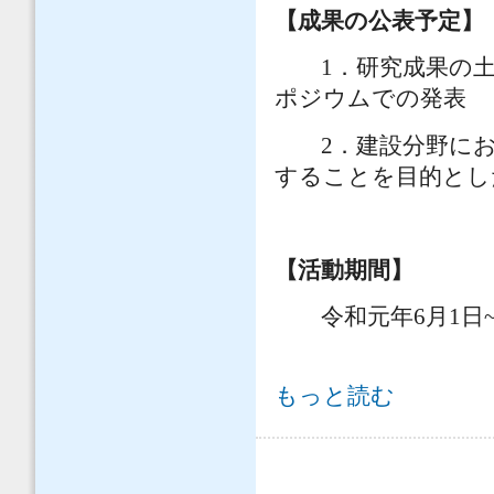
【成果の公表予定】
1．研究成果の土
ポジウムでの発表
2．建設分野における3
することを目的とし
【活動期間】
令和元年6月1日~令
小委員会概要 について
もっと読む
ページ