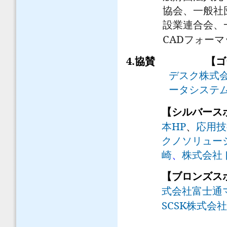
協会、一般社
設業連合会、
CAD
フォーマ
4.
協賛
【ゴ
デスク株式
ータシステ
【シルバース
HP
本
、
応用技
クノソリュー
崎
、
株式会社
【ブロンズ
式会社富士通
SCSK
株式会社