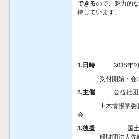
できる
ので、魅力的
待しています。
1.
2015
9
日時
年
受付開始・
2.
主催
公益社団
土木情報学委
会
3.
後援
国
般財団法人先