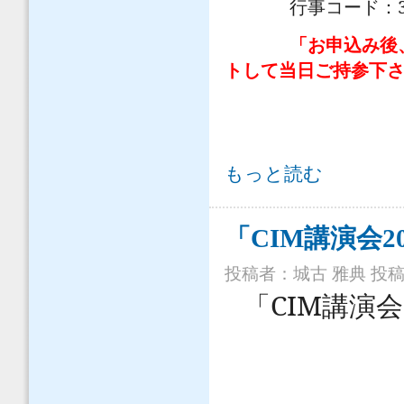
行事コード：
「お申込み後
トして当日ご持参下
「CIM講演会2015（仙台）」の開催
もっと読む
「CIM講演会
投稿者：
城古 雅典
投稿日
CIM
「
講演会