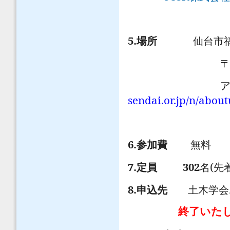
5.
場所
仙台市福
アクセ
sendai.or.jp/n/about
6.
参加費
無料
7.
302
(
定員
名
先
8.
申込先
土木学会
終了いた