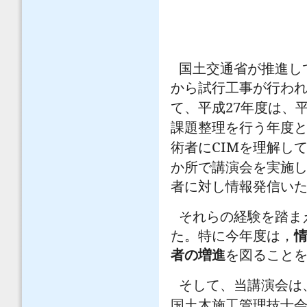
国土交通省が推進し
から試行工事が行わ
27
て、平成
年度は、
課題整理を行う年度
CIM
術者に
を理解し
か所で講演会を実施
者に対し情報発信い
それらの経験を踏ま
た。特に今年度は，
者の増進
を図ること
そして、当講演会は
国土木施工管理技士