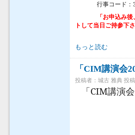
行事コード：
「お申込み後
トして当日ご持参下
「CIM講演会2015（札幌）」の開催
もっと読む
「CIM講演会
投稿者：
城古 雅典
投稿日
CIM
「
講演会