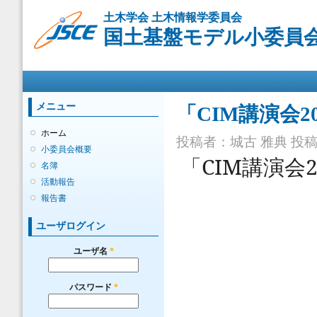
メ
土木学会 土木情報学委員会
イ
国土基盤モデル小委員
ン
コ
ン
メインメニュー
テ
ン
ツ
メニュー
「CIM講演会
に
移
ホーム
投稿者：
城古 雅典
投稿日
動
小委員会概要
CIM
「
講演会
名簿
活動報告
報告書
ユーザログイン
ユーザ名
*
パスワード
*