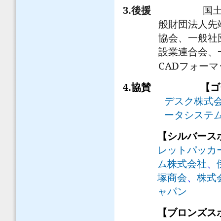
3.
後援
国
般財団法人先
協会、一般社
設業連合会、
CAD
フォーマ
4.
協賛
【ゴ
デスク株式
ータシステ
【シルバース
レットパッカ
ム株式会社
、
塚商会
、
株式
ャパン
【ブロンズ