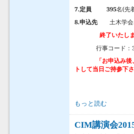
7.
395
(
定員
名
先
8.
申込先
土木学会
終了いたし
行事コード：
「お申込み後
トして当日ご持参下
「CIM講演会2015（東京）」の開催
もっと読む
CIM講演会201