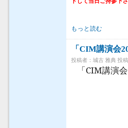
トして当日ご持参下
「CIM講演会2015（名古屋）」の開
もっと読む
「CIM講演会
投稿者：
城古 雅典
投稿日
CIM
「
講演会