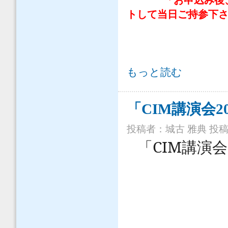
「お申込み後
トして当日ご持参下
「CIM講演会2015（新潟）」の開催
もっと読む
「CIM講演会
投稿者：
城古 雅典
投稿日
CIM
「
講演会