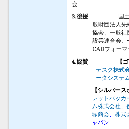
会
3.
後援
国
般財団法人先
協会、一般社
設業連合会、
CAD
フォーマ
4.
協賛
【ゴ
デスク株式
ータシステ
【シルバース
レットパッカ
ム株式会社
、
塚商会
、
株式
ャパン