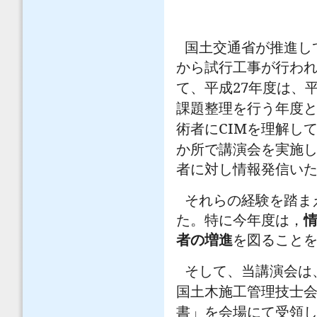
国土交通省が推進し
から試行工事が行わ
27
て、平成
年度は、
課題整理を行う年度
CIM
術者に
を理解し
か所で講演会を実施
者に対し情報発信い
それらの経験を踏ま
た。特に今年度は，
者の増進
を図ること
そして、当講演会は
国土木施工管理技士
書」を会場にて受領