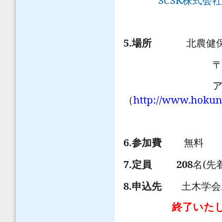
株式会社
5.
場所
北農健
アク
http://www.hokuno
（
6.
参加費
無料
7.
208
(
定員
名
先
8.
申込先
土木学会
終了いた