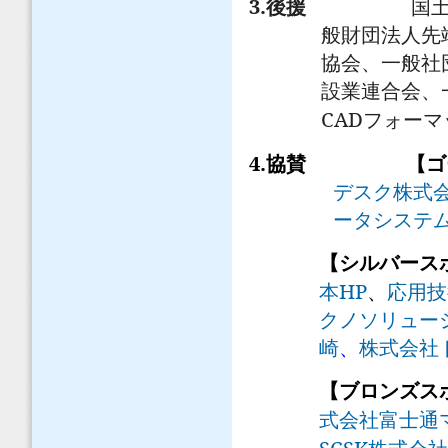
3.
後援
国
般財団法人先
協会、一般社
設業連合会、
CAD
フォーマ
4.
協賛
【ゴ
デスク株式
ータシステ
【シルバース
HP
本
、
応用技
クノソリュー
崎
、
株式会社
【ブロンズ
式会社富士通
SCSK