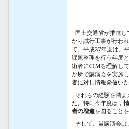
国土交通省が推進し
から試行工事が行わ
27
て、平成
年度は、
課題整理を行う年度
CIM
術者に
を理解し
か所で講演会を実施
者に対し情報発信い
それらの経験を踏ま
た。特に今年度は，
者の増進
を図ること
そして、当講演会は