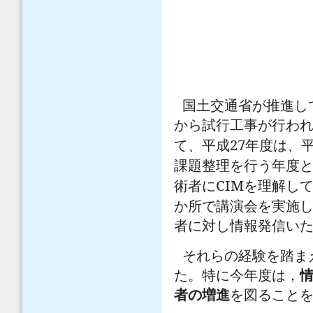
国土交通省が推進し
から試行工事が行わ
27
て、平成
年度は、
課題整理を行う年度
CIM
術者に
を理解し
か所で講演会を実施
者に対し情報発信い
それらの経験を踏ま
た。特に今年度は，
者の増進
を図ること