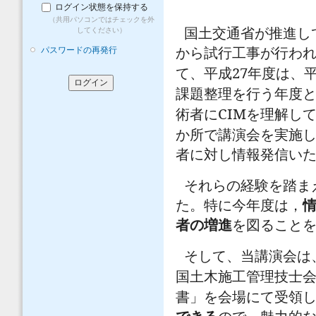
ログイン状態を保持する
（共用パソコンではチェックを外
国土交通省が推進し
してください）
パスワードの再発行
から試行工事が行わ
27
て、平成
年度は、
課題整理を行う年度
CIM
術者に
を理解し
か所で講演会を実施
者に対し情報発信い
それらの経験を踏ま
た。特に今年度は，
者の増進
を図ること
そして、当講演会は
国土木施工管理技士
書」を会場にて受領