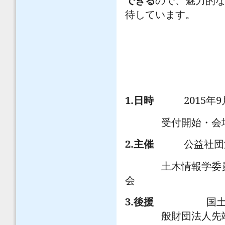
できる
ので、魅力的
待しています。
1.
2015
9
日時
年
受付開始・
2.
主催
公益社団
土木情報学委
会
3.
後援
国
般財団法人先