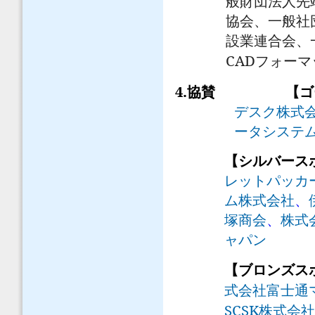
般財団法人先
協会、一般社
設業連合会、
CAD
フォーマ
4.
協賛
【ゴ
デスク株式
ータシステ
【シルバース
レットパッカ
ム株式会社
、
塚商会
、
株式
ャパン
【ブロンズ
式会社富士通
SCSK
株式会社