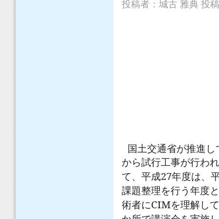
投稿者：
城古 雅典
投稿日
国土交通省が推進し
から試行工事が行わ
27
て、平成
年度は、
課題整理を行う年度
CIM
術者に
を理解し
か所で講演会を実施