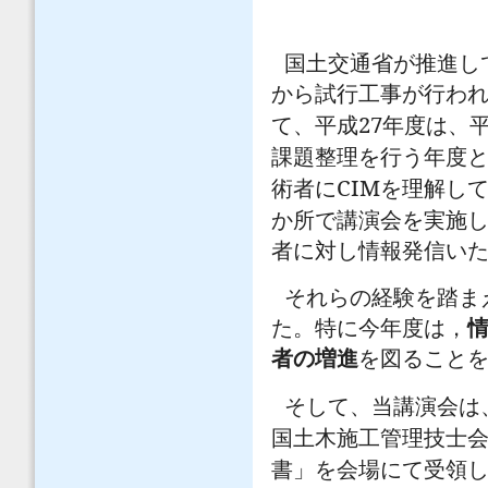
国土交通省が推進し
から試行工事が行わ
27
て、平成
年度は、
課題整理を行う年度
CIM
術者に
を理解し
か所で講演会を実施
者に対し情報発信い
それらの経験を踏ま
た。特に今年度は，
者の増進
を図ること
そして、当講演会は
国土木施工管理技士
書」を会場にて受領