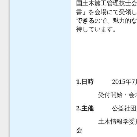
国土木施工管理技士
書」を会場にて受領
できる
ので、魅力的
待しています。
1.
2015
7
日時
年
受付開始・
2.
主催
公益社団
土木情報学委
会