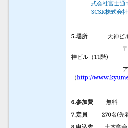
式会社富士通
SCSK
株式会社
5.
場所
天神ビル
11
)
神ビル（
階
アク
http://www.kyumen
（
6.
参加費
無料
7.
270
(
定員
名
先
8.
申込先
土木学会