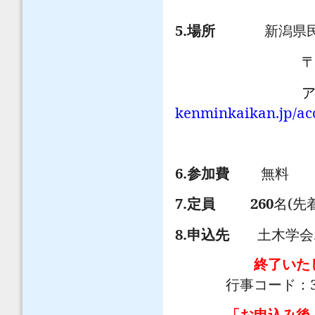
5.
場所
新潟県民
アクセ
kenminkaikan.jp/ac
6.
参加費
無料
7.
260
(
定員
名
先
8.
申込先
土木学会
終了いた
行事コード：