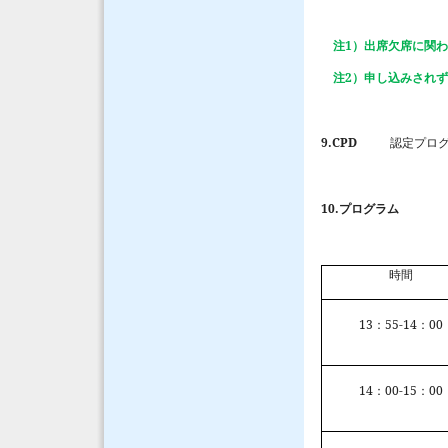
1
注
）出席欠席に関
2
注
）申し込みされ
9.CPD
認定プログ
10.
プログラム
時間
13
55-14
00
：
：
14
00-15
00
：
：