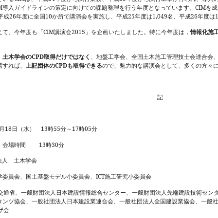
M
CIM
導入ガイドラインの策定に向けての課題整理を行う年度となっています。
を成
26
10
25
1,049
26
平成
年度に全国
か所で講演会を実施し、平成
年度は
名、平成
年度は
CIM
2015
えて、今年度も「
講演会
」を企画いたしました。特に今年度は，
情報化施
CPD
、
土木学会の
取得だけではなく
、地盤工学会、全国土木施工管理技士会連合会
CPD
請すれば、
上記団体の
も取得できる
ので、魅力的な講演会として、多くの方々
記
18
13
55
17
05
月
日（水）
時
分～
時
分
13
30
始・会場時間
時
分
法人 土木学会
ICT
学委員会、国土基盤モデル小委員会、
施工研究小委員会
交通省、一般財団法人日本建設情報総合センター、一般財団法人先端建設技術セン
タンツ協会、一般社団法人日本建設業連合会、一般社団法人全国建設業協会、一般
ザ会