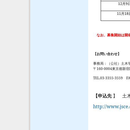
12
9
月
11
18
月
なお、募集開始は開
【お問い合わせ】
事務局：（公社）土木
160-0004
〒
東京都新宿
TEL.03-3355-3559
FA
【申込先
】 土
http://www.jsce.