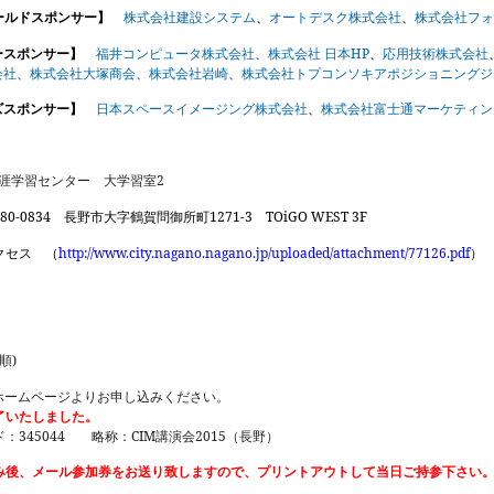
ールドスポンサー】
株式会社建設システム
、
オートデスク株式会社
、
株式会社フォ
HP
ースポンサー】
福井コンピュータ株式会社
、
株式会社
日本
、
応用技術株式会社
会社
、
株式会社大塚商会
、
株式会社岩崎
、
株式会社トプコンソキアポジショニングジ
ズスポンサー】
日本スペースイメージング株式会社
、
株式会社富士通マーケティン
2
涯学習センター 大学習室
80-0834
1271-3
TOiGO WEST 3F
長野市大字鶴賀問御所町
http://www.city.nagano.nagano.jp/uploaded/attachment/77126.pdf
 （
）
)
順
ホームページよりお申し込みください。
了いたしました。
345044
CIM
2015
ド：
略称：
講演会
（長野）
み後、メール参加券をお送り致しますので、プリントアウトして当日ご持参下さい