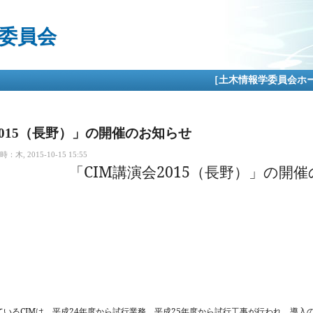
メ
イ
委員会
ン
コ
ン
テ
［土木情報学委員会ホ
ン
ツ
に
移
2015（長野）」の開催のお知らせ
動
木, 2015-10-15 15:55
CIM
2015
「
講演会
（長野）」の開催
CIM
24
25
ている
は、平成
年度から試行業務、平成
年度から試行工事が行われ、導入