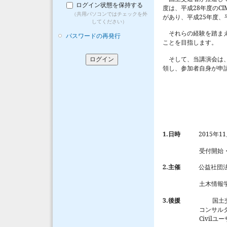
ログイン状態を保持する
28
CI
度は、平成
年度の
（共用パソコンではチェックを外
25
があり、平成
年度、
してください）
それらの経験を踏ま
パスワードの再発行
ことを目指します。
そして、当講演会は
領し、参加者自身が申
1.
2015
11
日時
年
受付開
2.
主催
公益社団
土木情報
3.
後援
国土
コンサル
Civil
ユー