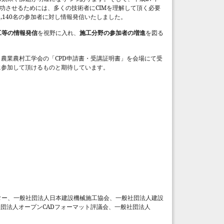
CIM
功させるためには、多くの技術者に
を理解して頂く必要
1,140
名の参加者に対し情報発信いたしました。
工等の情報発信
を視野に入れ、
施工分野の参加者の増進
を図る
CPD
、農業農村工学会の「
申請書・受講証明書」を会場にて受
に参加して頂けるものと期待しています。
ター、一般社団法人日本建設機械施工協会、一般社団法人建設
CAD
社団法人オープン
フォーマット評議会、一般社団法人