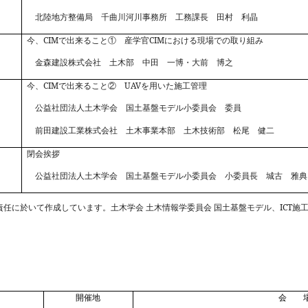
北陸地方整備局 千曲川河川事務所 工務課長 田村 利晶
CIM
CIM
今、
で出来ること① 産学官
における現場での取り組み
金森建設株式会社 土木部 中田 一博・大前 博之
CIM
UAV
今、
で出来ること②
を用いた施工管理
公益社団法人土木学会 国土基盤モデル小委員会 委員
前田建設工業株式会社 土木事業本部 土木技術部 松尾 健二
閉会挨拶
公益社団法人土木学会 国土基盤モデル小委員会 小委員長 城古 雅典
ICT
責任に於いて作成しています。土木学会
土木情報学委員会
国土基盤モデル、
施
開催地
会 