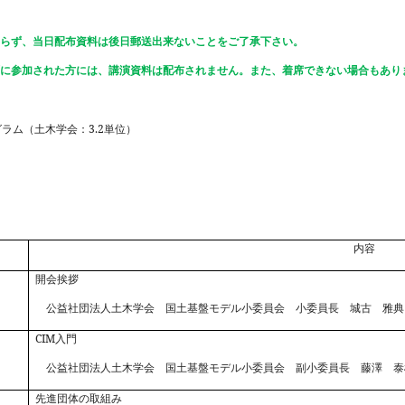
わらず、当日配布資料は後日郵送出来ないことをご了承下さい。
ずに参加された方には、講演資料は配布されません。また、着席できない場合もあり
3.2
ラム（土木学会：
単位）
内容
開会挨拶
公益社団法人土木学会 国土基盤モデル小委員会 小委員長 城古 雅典
CIM
入門
公益社団法人土木学会 国土基盤モデル小委員会 副小委員長 藤澤 泰
先進団体の取組み