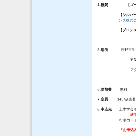
4.
協賛
【ゴ
【シルバ
ンズ株式
【ブロン
5.
場所
長野市生
3
〒
アクセス
6.
参加費
無料
7.
145
(
定員
名
先着
8.
申込先
土木学会
終
行事コー
「お申込