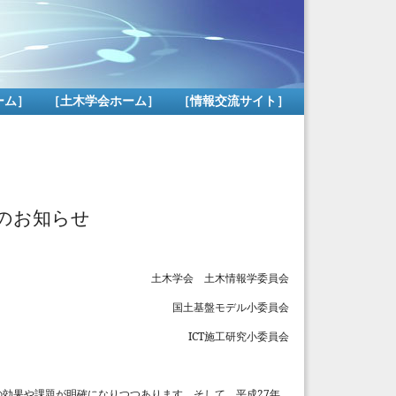
ーム］
［土木学会ホーム］
［情報交流サイト］
のお知らせ
土木学会 土木情報学委員会
国土基盤モデル小委員会
ICT
施工研究小委員会
27
の効果や課題が明確になりつつあります。そして、平成
年