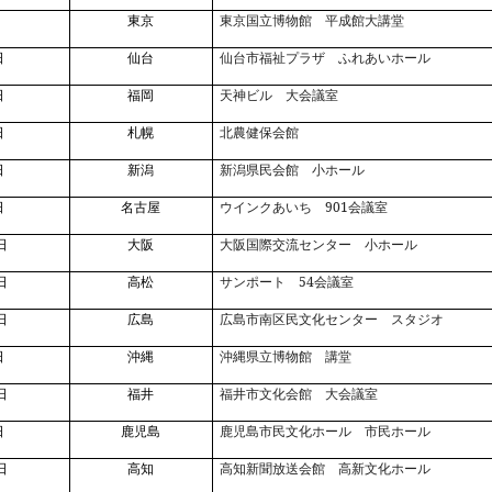
日
東京
東京国立博物館 平成館大講堂
日
仙台
仙台市福祉プラザ ふれあいホール
日
福岡
天神ビル 大会議室
日
札幌
北農健保会館
日
新潟
新潟県民会館 小ホール
901
日
名古屋
ウインクあいち
会議室
日
大阪
大阪国際交流センター 小ホール
54
日
高松
サンポート
会議室
日
広島
広島市南区民文化センター スタジオ
日
沖縄
沖縄県立博物館 講堂
日
福井
福井市文化会館 大会議室
日
鹿児島
鹿児島市民文化ホール 市民ホール
日
高知
高知新聞放送会館 高新文化ホール