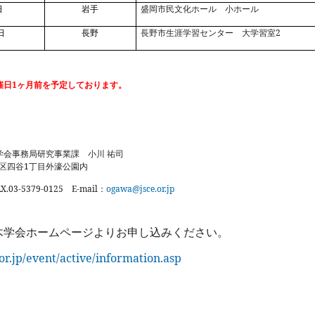
日
岩手
盛岡市民文化ホール 小ホール
2
日
長野
長野市生涯学習センター 大学習室
1
催日
ヶ月前を予定しております。
学会事務局研究事業課
小川
祐司
1
区四谷
丁目外濠公園内
X.03-5379-0125
E-mail
ogawa@jsce.or.jp
：
木学会ホームページよりお申し込みください。
or.jp/event/active/information.asp