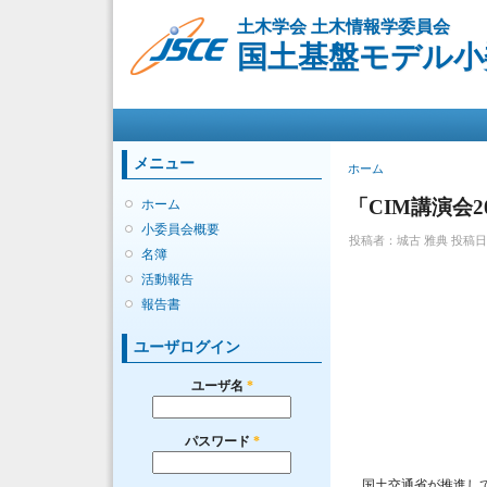
土木学会 土木情報学委員会
国土基盤モデル小
メインメニュー
メニュー
現在地
ホーム
「CIM講演会
ホーム
小委員会概要
投稿者：
城古 雅典
投稿日時：
名簿
活動報告
報告書
ユーザログイン
ユーザ名
*
パスワード
*
国土交通省が推進し