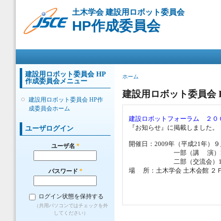
メ
土木学会 建設用ロボット委員会
イ
HP作成委員会
ン
コ
ン
メインメニュー
テ
ン
ツ
建設用ロボット委員会 HP
現在地
ホーム
作成委員会メニュー
に
移
建設用ロボット委員会 
建設用ロボット委員会 HP作
動
成委員会ホーム
建設ロボットフォーラム ２０
『お知らせ』に掲載しました。（20
ユーザログイン
開催日：2009年（平成21年）
ユーザ名
*
一部（講 演）13：30
二部（交流会）17：10
場 所：土木学会 土木会館 ２Ｆ
パスワード
*
ログイン状態を保持する
（共用パソコンではチェックを外
してください）