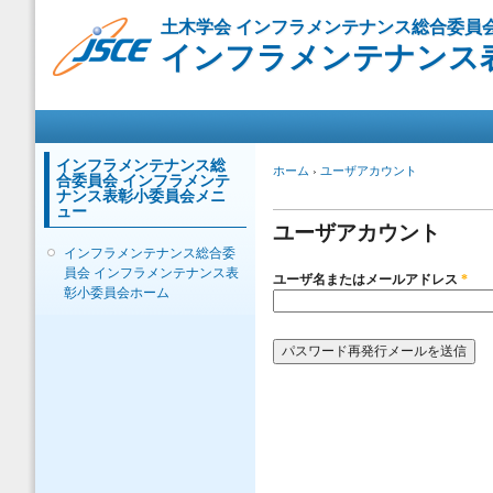
メ
土木学会 インフラメンテナンス総合委員
イ
インフラメンテナンス
ン
コ
ン
メインメニュー
テ
ン
ツ
インフラメンテナンス総
現在地
ホーム
›
ユーザアカウント
合委員会 インフラメンテ
に
プライマリータブ
ナンス表彰小委員会メニ
移
ュー
動
ユーザアカウント
インフラメンテナンス総合委
員会 インフラメンテナンス表
ユーザ名またはメールアドレス
*
彰小委員会ホーム