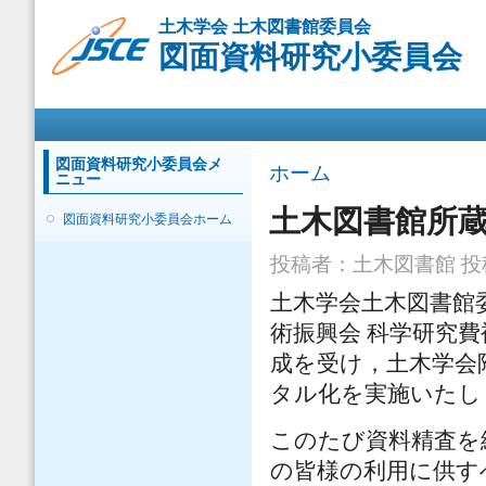
メ
土木学会 土木図書館委員会
イ
図面資料研究小委員会
ン
コ
ン
メインメニュー
テ
ン
ツ
図面資料研究小委員会メ
現在地
ホーム
ニュー
に
移
土木図書館所
図面資料研究小委員会ホーム
動
投稿者：
土木図書館
投稿
土木学会土木図書館
術振興会 科学研究
成を受け，土木学会
タル化を実施いたし
このたび資料精査を
の皆様の利用に供す