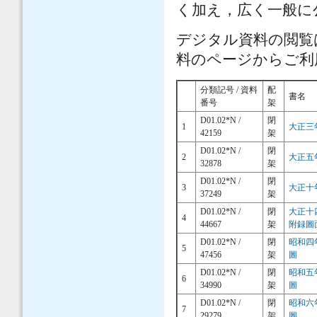
く加え，広く一般に
デジタル資料の閲覧
料のページからご利
分類記号 / 資料
配
書名
番号
架
D01.02*N /
閉
1
大正三
42159
架
D01.02*N /
閉
2
大正五
32878
架
D01.02*N /
閉
3
大正十
37249
架
D01.02*N /
閉
大正十
4
44667
架
附録圖
D01.02*N /
閉
昭和四
5
47456
架
圖
D01.02*N /
閉
昭和五
6
34990
架
圖
D01.02*N /
閉
昭和六
7
29279
架
圖