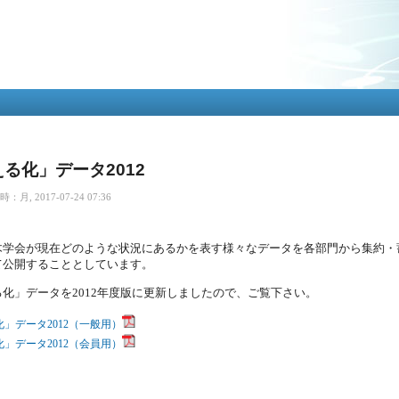
メ
イ
ン
コ
ン
テ
ン
ツ
に
移
る化」データ2012
動
月, 2017-07-24 07:36
木学会が現在どのような状況にあるかを表す様々なデータを各部門から集約・
て公開することとしています。
化」データを2012年度版に更新しましたので、ご覧下さい。
」データ2012（一般用）
」データ2012（会員用）