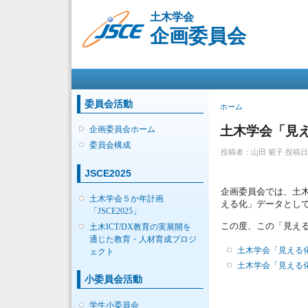
土木学会
企画委員会
メインメニュー
委員会活動
現在地
ホーム
土木学会「見え
企画委員会ホーム
委員会構成
投稿者：
山田 菊子
投稿日時：
JSCE2025
企画委員会では、土
土木学会５か年計画
える化」データとし
「JSCE2025」
この度、この「見える
土木ICT/DX教育の実展開を
通じた教育・人材育成プロジ
土木学会「見える化
ェクト
土木学会「見える化
小委員会活動
学生小委員会