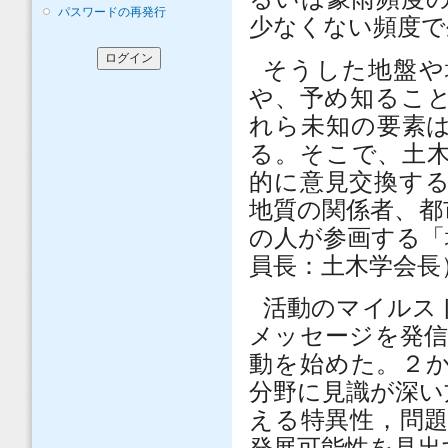
パスワードの再発行
少なくない頻度で
そうした地盤や
や、予め知るこ
れら未知の要素
る。そこで、土
的に意見交換す
地質の関係者、都
の人が参画する「
員長：土木学会長
活動のマイルス
メッセージを発
動を始めた。２
分野に見識が深い
える特異性，問