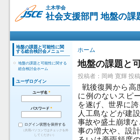
メ
土木学会
イ
社会支援部門 地盤の課
ン
コ
ン
メインメニュー
テ
ン
ツ
地盤の課題と可能性に関
現在地
ホーム
する総合検討会メニュー
に
移
地盤の課題と
地盤の課題と可能性に関する
動
総合検討会ホーム
投稿者：
岡﨑 寛輝
投稿日
ユーザログイン
戦後復興から高
ユーザ名
*
に例のないスピ
を遂げ、世界に誇
パスワード
*
人工島などが建
事故や盛土崩壊な
ログイン状態を保持する
事の増大や、設
（共用パソコンではチェックを外
してください）
るいは豪雨頻度