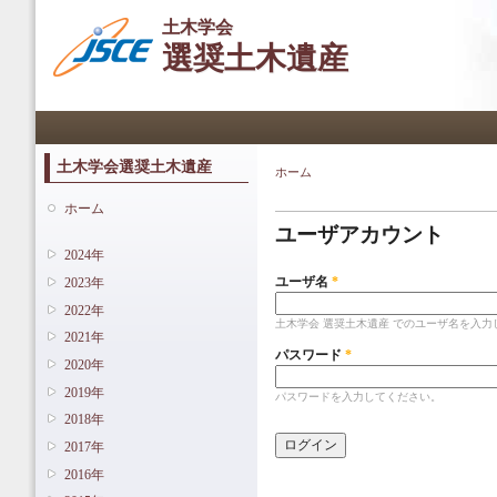
メ
土木学会
イ
選奨土木遺産
ン
コ
ン
メインメニュー
テ
ン
ツ
土木学会選奨土木遺産
ホーム
現在地
に
プライマリータブ
移
ホーム
動
ユーザアカウント
2024年
ユーザ名
*
2023年
2022年
土木学会 選奨土木遺産 でのユーザ名を入力
2021年
パスワード
*
2020年
2019年
パスワードを入力してください。
2018年
2017年
2016年