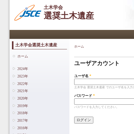
メ
土木学会
イ
選奨土木遺産
ン
コ
ン
メインメニュー
テ
ン
ツ
土木学会選奨土木遺産
ホーム
現在地
に
プライマリータブ
移
ホーム
動
ユーザアカウント
2024年
ユーザ名
*
2023年
2022年
土木学会 選奨土木遺産 でのユーザ名を入力
2021年
パスワード
*
2020年
2019年
パスワードを入力してください。
2018年
2017年
2016年