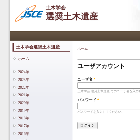
メ
土木学会
イ
選奨土木遺産
ン
コ
ン
メインメニュー
テ
ン
ツ
土木学会選奨土木遺産
ホーム
現在地
に
プライマリータブ
移
ホーム
動
ユーザアカウント
2024年
ユーザ名
*
2023年
2022年
土木学会 選奨土木遺産 でのユーザ名を入力
2021年
パスワード
*
2020年
2019年
パスワードを入力してください。
2018年
2017年
2016年