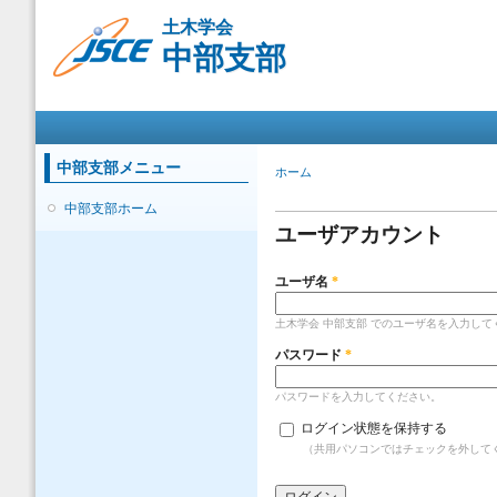
メ
土木学会
イ
中部支部
ン
コ
ン
メインメニュー
テ
ン
ツ
中部支部メニュー
現在地
ホーム
に
プライマリータブ
移
中部支部ホーム
動
ユーザアカウント
ユーザ名
*
土木学会 中部支部 でのユーザ名を入力して
パスワード
*
パスワードを入力してください。
ログイン状態を保持する
（共用パソコンではチェックを外して