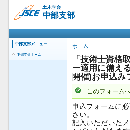
メ
土木学会
イ
中部支部
ン
コ
ン
メインメニュー
テ
ン
ツ
中部支部メニュー
現在地
ホーム
に
移
中部支部ホーム
「技術士資格取
動
ー適用に備える―
開催)お申込み
ステータスメッ
このフォーム
申込フォームに必
さい。
記入いただいたメ