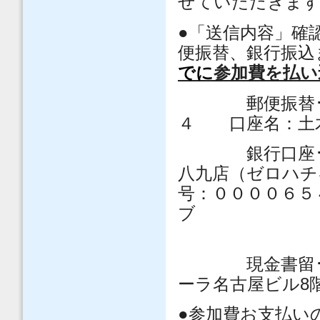
せていただきま
●「送信内容」確
便振替、銀行振込
でに
参加費を払い
郵便振替･･･
４ 口座名：土
銀行口座･･･
八九店（ゼロハ
号：００００６
ブ
現金書留････
ーラ名古屋ビル8
●参加費お支払い