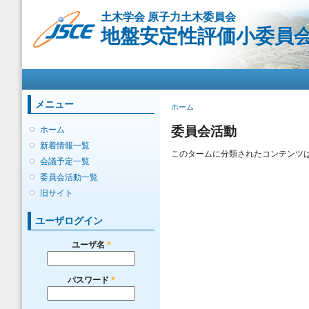
メ
土木学会 原子力土木委員会
イ
地盤安定性評価小委員
ン
コ
ン
メインメニュー
テ
ン
ツ
メニュー
現在地
ホーム
に
移
委員会活動
ホーム
動
新着情報一覧
このタームに分類されたコンテンツ
会議予定一覧
委員会活動一覧
旧サイト
ユーザログイン
ユーザ名
*
パスワード
*