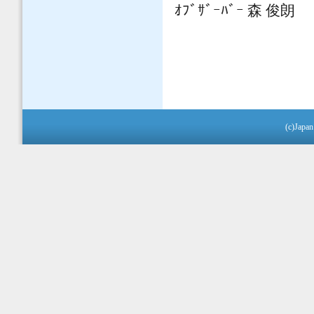
ｵﾌﾞｻﾞｰﾊﾞｰ 森 俊朗
(c)Japan