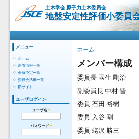
メ
土木学会 原子力土木委員会
イ
地盤安定性評価小委員
ン
コ
ン
メインメニュー
テ
ン
ツ
メニュー
現在地
ホーム
に
移
ホーム
メンバー構成
動
新着情報一覧
会議予定一覧
委員長 國生 剛治
委員会活動一覧
旧サイト
副委員長 中村 晋
ユーザログイン
委員 石田 裕樹
ユーザ名
*
委員 入谷 剛
パスワード
*
委員 蛯沢 勝三