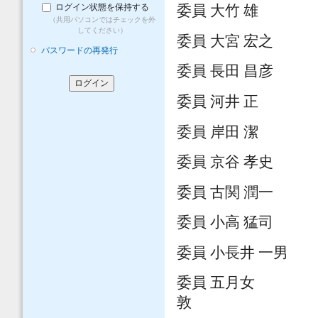
ログイン状態を保持する
委員 大竹 雄
（共用パソコンではチェックを外
してください）
委員 大宮 宏之
パスワードの再発行
委員 長田 昌彦
委員 河井 正
委員 岸田 潔
委員 京谷 孝史
委員 古関 潤一
委員 小高 猛司
委員 小長井 一男
委員 五月女